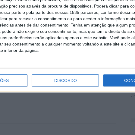
ção precisos através da procura de dispositivos. Poderá clicar para co
er apoio, mas trabalhando e procurando apoios levaram
ossa parte e pela parte dos nossos 1535 parceiros, conforme descrit
 clicar para recusar o consentimento ou para aceder a informações ma
A
erências antes de dar consentimento.
Tenha em atenção que algum pr
a
o voltar no próximo ano e, quem sabe, voltar a
 poderá não exigir o seu consentimento, mas que tem o direito de se 
7 
uas preferências serão aplicadas apenas a este website. Você pode al
rar seu consentimento a qualquer momento voltando a este site e clica
e inferior da página.
 Branco
Futsal
D
ÇÕES
DISCORDO
CON
e
7 