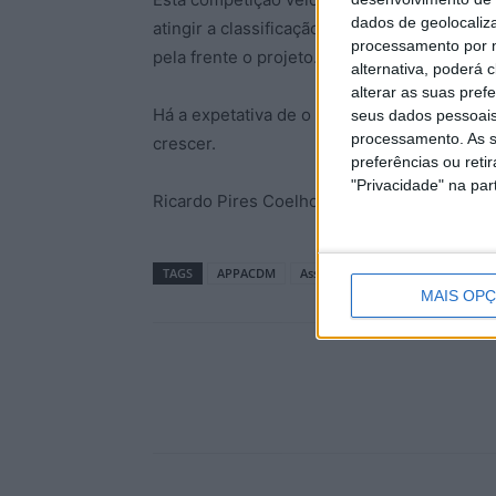
dados de geolocaliza
atingir a classificação necessária para obt
processamento por n
pela frente o projeto.
alternativa, poderá
alterar as suas pref
Há a expetativa de o Torneio Futsal Adaptad
seus dados pessoais
processamento. As s
crescer.
preferências ou reti
"Privacidade" na part
Ricardo Pires Coelho
TAGS
APPACDM
Associação de Futebol
Castelo
MAIS OP