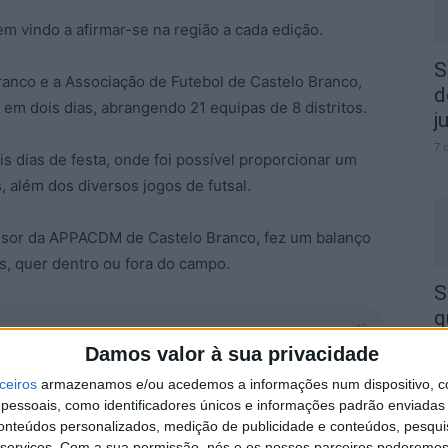
m vindo a afirmar-se na região a cada edição.
S
nco e a Associação de Futebol de Castelo Branco,
d
 em dois dias, abrangendo 21 equipas de 8 distritos.
j
7 
is dias de festa, onde foi possível proporcionar um
, além dos diversos jogos de futsal.
fessor da APPACDM de Castelo Branco, fez um balanço
s, quer dentro ou fora do campo.
S
q
s
Damos valor à sua privacidade
bém fizeram parte da programação da edição de 2025 do
7 
ceiros
armazenamos e/ou acedemos a informações num dispositivo, c
ipe, professor da APPACDM de Castelo Branco.
essoais, como identificadores únicos e informações padrão enviadas 
conteúdos personalizados, medição de publicidade e conteúdos, pesqui
didatura “Futebol Para Todos”, que não conseguiram
serviços.
Com a sua permissão, nós e os nossos parceiros poderemos 