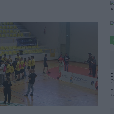
PU
C
C
U
8 