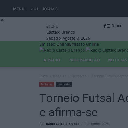
MENU
MAIL
JORNAIS
31.3
C
Castelo Branco
Sábado, Agosto 8, 2026
Emissão Online
Emissão Online
A RÁDIO
PROGRAMAÇÃO
NOTÍCIAS
Início
Notícias
Desporto
Torneio Futsal Adapta
Notícias
Desporto
Torneio Futsal 
e afirma-se
Por
Rádio Castelo Branco
-
7 de Junho, 2025