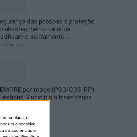
egurança das pessoas e proteção
o abastecimento de água
ustificam encerramento...
de Agosto, 2026
EMPRE por todos (PSD/CDS-PP)
uestiona Município albicastrense
obre o fecho do...
de Agosto, 2026
omo cookies, e
por um dispositivo
sa de audiências e
usar identificação e