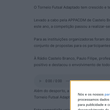
O Torneio Futsal Adaptado tem crescido e te
Levado a cabo pela APPACDM de Castelo Bra
este ano, a competição passou a realizar-se
Para as instituições organizadoras foram do
conjunto de propostas para os participantes
À Rádio Castelo Branco, Paulo Filipe, pro
positivo e destacou o envolvimento de todo
Além do desporto, a cultura e o lazer tam
Nós e os nossos
par
Torneio Futsal Adaptado, realçou Paulo Fil
processamos dados p
para publicidade e 
Esta competição veio no seguimento da can
desenvolvimento de 