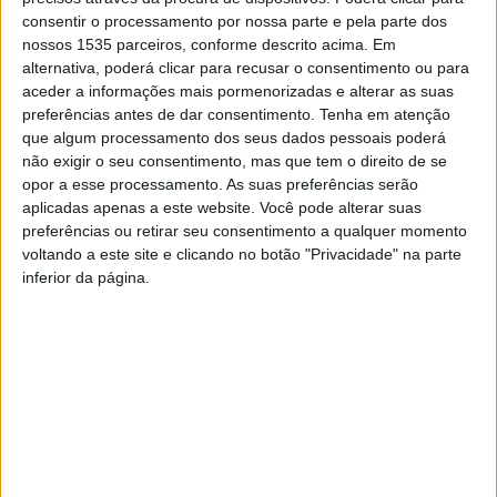
consentir o processamento por nossa parte e pela parte dos
Do doce ao salgado, a autarquia local dá conta que estes
nossos 1535 parceiros, conforme descrito acima. Em
cabazes reúnem os principais sabores da região e
alternativa, poderá clicar para recusar o consentimento ou para
incluem artigos como o mel, azeite, nozes, vinho, paté de
aceder a informações mais pormenorizadas e alterar as suas
peixe, queijo, presunto ou bolaria tradicional (das broas
preferências antes de dar consentimento.
Tenha em atenção
que algum processamento dos seus dados pessoais poderá
de mel aos nógados ou filhós), abrangendo quatro
não exigir o seu consentimento, mas que tem o direito de se
combinações diferentes de produtos, com preços que
opor a esse processamento. As suas preferências serão
podem variar entre os 25€ e os 50€.
aplicadas apenas a este website. Você pode alterar suas
preferências ou retirar seu consentimento a qualquer momento
voltando a este site e clicando no botão "Privacidade" na parte
As encomendas podem ser feitas através da loja online
inferior da página.
Terras de Oiro (www.terrasdeoiro.pt), até 14 de
dezembro, ou diretamente no Posto de Turismo de Vila
Velha de Ródão
De recordar que a marca Terras de Oiro foi criada pelo
Município de Vila Velha de Ródão com o objetivo de
promover e dar notoriedade e valor aos produtos do
concelho, através da criação de uma identidade