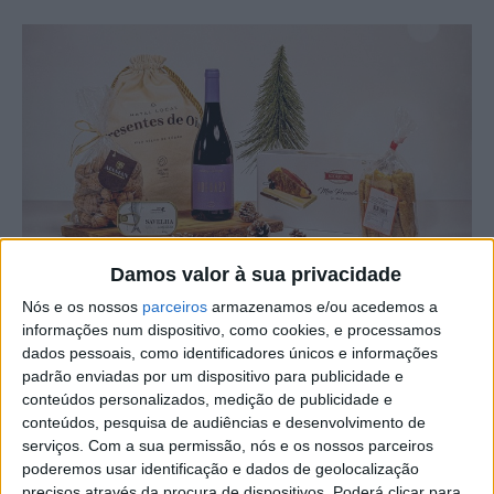
Damos valor à sua privacidade
Nós e os nossos
parceiros
armazenamos e/ou acedemos a
Com as festividades natalícias, Terras de Oiro regressa
informações num dispositivo, como cookies, e processamos
com os Cabazes de Natal, que reúnem o que se melhor
dados pessoais, como identificadores únicos e informações
se faz em Vila Velha de Ródão, estando de volta à loja
padrão enviadas por um dispositivo para publicidade e
conteúdos personalizados, medição de publicidade e
online do projeto, onde os consumidores podem adquirir
conteúdos, pesquisa de audiências e desenvolvimento de
os produtos da marca territorial do concelho a preços
serviços.
Com a sua permissão, nós e os nossos parceiros
acessíveis.
poderemos usar identificação e dados de geolocalização
precisos através da procura de dispositivos. Poderá clicar para