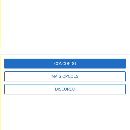
Olhares sobre o futuro dão vida a
exposição na Praia Fluvial da Ribeira
Grande
CONCORDO
MAIS OPÇÕES
DISCORDO
Concurso de Fotografia “Padre João