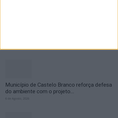
Concurso de Fotografia “Padre João Maia
2026” distinguiu os melhores olhares...
6 de Agosto, 2026
Município de Castelo Branco reforça defesa
do ambiente com o projeto...
6 de Agosto, 2026