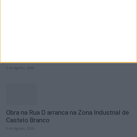
5 de Agosto, 2026
Centro Cultural Raiano recebe os filmes “O
Convite” e “Mínimos &...
5 de Agosto, 2026
Obra na Rua D arranca na Zona Industrial de
Castelo Branco
5 de Agosto, 2026