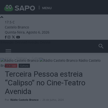
MENU
17.5
C
Castelo Branco
Quinta-feira, Agosto 6, 2026
Emissão Online
Emissão Online
Início
Notícias
Cultura
Rádio Castelo
Branco
Notícias
Cultura
Terceira Pessoa estreia
“Calipso” no Cine-Teatro
Avenida
Por
Rádio Castelo Branco
-
26 de Julho, 2024