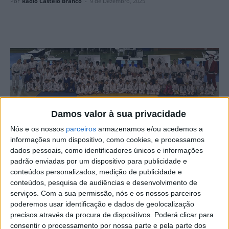
Por
Rádio Castelo Branco
-
9 de Dezembro, 2025
Damos valor à sua privacidade
Nós e os nossos
parceiros
armazenamos e/ou acedemos a
A Associação Distrital de Judo de Castelo Branco
informações num dispositivo, como cookies, e processamos
organizou o Torneio Infantil de Natal para os judocas, a
dados pessoais, como identificadores únicos e informações
partir dos 5 anos de idade. Mais de uma centena de
padrão enviadas por um dispositivo para publicidade e
conteúdos personalizados, medição de publicidade e
crianças entre os 5 e os 12 anos participaram no evento
conteúdos, pesquisa de audiências e desenvolvimento de
natalício no Pavilhão Gimnodesportivo do Agrupamento
serviços.
Com a sua permissão, nós e os nossos parceiros
de Escolas de Alcains e São Vicente da Beira, concelho
poderemos usar identificação e dados de geolocalização
de Castelo Branco.
precisos através da procura de dispositivos. Poderá clicar para
consentir o processamento por nossa parte e pela parte dos