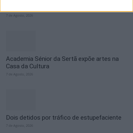
fecho do...
7 de Agosto, 2026
Academia Sénior da Sertã expõe artes na
Casa da Cultura
7 de Agosto, 2026
Dois detidos por tráfico de estupefaciente
7 de Agosto, 2026