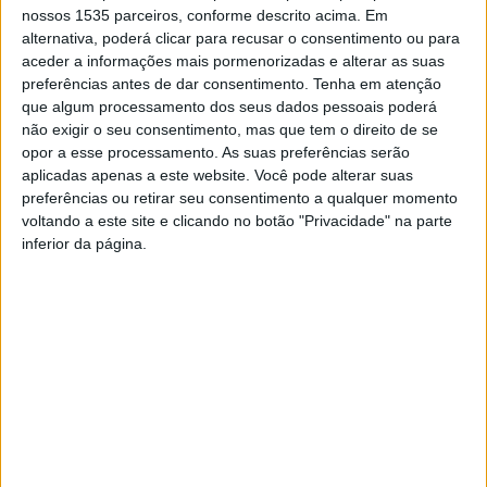
nossos 1535 parceiros, conforme descrito acima. Em
Os clubes da Associação Distrital marcaram presença,
alternativa, poderá clicar para recusar o consentimento ou para
Academia de Judo de Castelo Branco, Atlético Clube
aceder a informações mais pormenorizadas e alterar as suas
Fundanense, Grupo Desportivo e Recreativo Vitória de
preferências antes de dar consentimento.
Tenha em atenção
que algum processamento dos seus dados pessoais poderá
Santo António da Covilhã, Escola de Judo Ana Hormigo,
não exigir o seu consentimento, mas que tem o direito de se
Projeto Ippon, Sporting Clube do sabugal e ainda um
opor a esse processamento. As suas preferências serão
clube de Lisboa, Sport Lisboa e Benfica.
aplicadas apenas a este website. Você pode alterar suas
preferências ou retirar seu consentimento a qualquer momento
A Associação Distrital de Judo conta que os pequenos
voltando a este site e clicando no botão "Privacidade" na parte
inferior da página.
judocas tiveram ainda a surpresa do Pai Natal e da atleta
olímpica Telma Monteiro, que participou no treino que
precedeu o torneio. Tanto o Pai Natal do Judo como a
olímpica Telma Monteiro protagonizaram uma
demonstração no final do treino.
No final todos os judocas subiram ao pódio, cujo lema é
“Um pódio para Todos” e onde o mais importante é a
aprendizagem das regras de competição, o