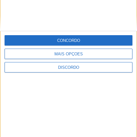
Club Deportivo Doryoku de Salamanca
realizou campo de férias em Penamacor
CONCORDO
MAIS OPÇÕES
DISCORDO
Sertanense FC e Guarda FC disputam
Supertaça da Beira Interior