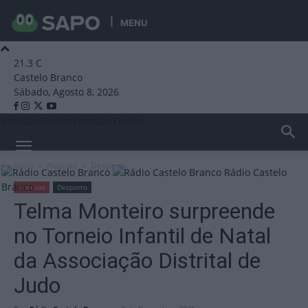
MENU
21.3
C
Castelo Branco
Sábado, Agosto 8, 2026
Emissão Online
Emissão Online
Início
Notícias
Desporto
Rádio Castelo
Branco
Notícias
Desporto
Telma Monteiro surpreende
no Torneio Infantil de Natal
da Associação Distrital de
Judo