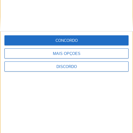
Proença-a-Velha promove almoço-
convívio solidário para apoiar restauro
dos altares da Igreja Matriz
CONCORDO
MAIS OPÇÕES
DISCORDO
Olhares sobre o futuro dão vida a
exposição na Praia Fluvial da Ribeira
Grande