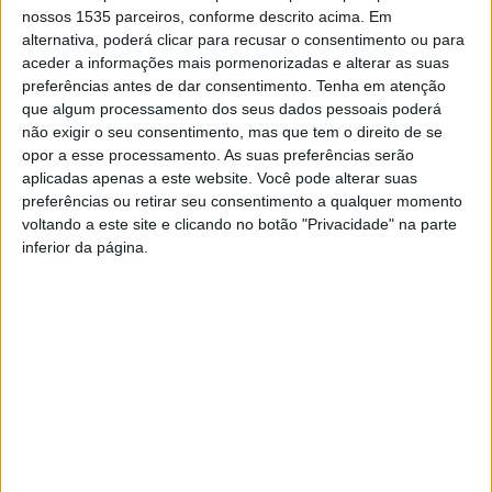
nossos 1535 parceiros, conforme descrito acima. Em
apresentados nos últimos 15 anos neste indicador.
alternativa, poderá clicar para recusar o consentimento ou para
aceder a informações mais pormenorizadas e alterar as suas
De acordo com a autarquia em nota, do lado da despesa,
preferências antes de dar consentimento.
Tenha em atenção
a execução foi de 77,06%, dados presentes nos
que algum processamento dos seus dados pessoais poderá
não exigir o seu consentimento, mas que tem o direito de se
Documentos de Prestação de Contas – 2022 que foram
opor a esse processamento. As suas preferências serão
aprovados por maioria, com três abstenções, na última
aplicadas apenas a este website. Você pode alterar suas
Assembleia Municipal.
preferências ou retirar seu consentimento a qualquer momento
voltando a este site e clicando no botão "Privacidade" na parte
inferior da página.
João Lobo, presidente da Câmara Municipal, salientou a
constância da execução financeira da autarquia, apesar
das dificuldades acrescidas registadas nos últimos anos
devido à pandemia e às consequências do conflito
armado na Ucrânia, com o aumento do custo das matérias
primas e a inflação. De acordo com o autarca, foi
necessário realizar ajustes para acomodar, no orçamento
do ano passado, “uma variabilidade que ultrapassa os
700 mil euros no seu global”.