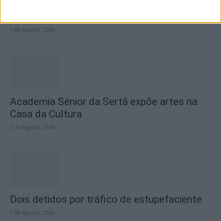
questiona Município albicastrense sobre o
fecho do...
7 de Agosto, 2026
Academia Sénior da Sertã expõe artes na
Casa da Cultura
7 de Agosto, 2026
Dois detidos por tráfico de estupefaciente
7 de Agosto, 2026