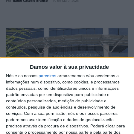
Por
Rádio Castelo Branco
-
10 de Maio, 2023
Damos valor à sua privacidade
Nós e os nossos
parceiros
armazenamos e/ou acedemos a
informações num dispositivo, como cookies, e processamos
dados pessoais, como identificadores únicos e informações
padrão enviadas por um dispositivo para publicidade e
conteúdos personalizados, medição de publicidade e
conteúdos, pesquisa de audiências e desenvolvimento de
serviços.
Com a sua permissão, nós e os nossos parceiros
O Município de Proença-a-Nova arrecadou receitas no
poderemos usar identificação e dados de geolocalização
valor de 16.791.208,41€ em 2022, o que representa uma
precisos através da procura de dispositivos. Poderá clicar para
taxa de execução de 92,07%, em linha com os valores
consentir o processamento por nossa parte e pela parte dos