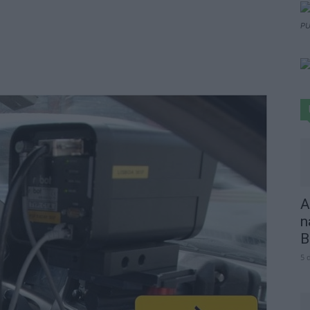
PU
A
n
B
5 