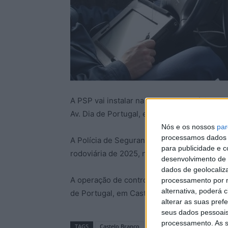
A PSP vai instalar na tarde desta 4ªfeira, 2
Av. Dia de Portugal, em Castelo Branco.
Nós e os nossos
par
processamos dados p
A Polícia de Segurança Pública anunciou o l
para publicidade e 
rodoviária de 2025, no âmbito da Operação 
desenvolvimento de 
dados de geolocaliza
A operação de controlo de velocidade por ra
processamento por n
alternativa, poderá
de Portugal, em Castelo Branco.
alterar as suas pref
seus dados pessoais
processamento. As s
TAGS
Castelo Branco
PSP