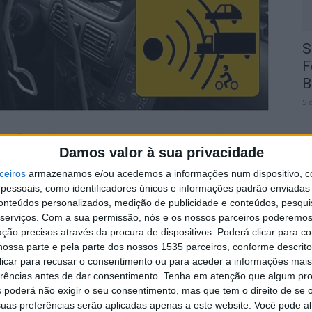
S
F
B
5 
6 de fevereiro, um radar de controlo de velocidade, na
Damos valor à sua privacidade
ceiros
armazenamos e/ou acedemos a informações num dispositivo, c
essoais, como identificadores únicos e informações padrão enviadas 
ocal onde vai efetuar mais uma ação de fiscalização
C
conteúdos personalizados, medição de publicidade e conteúdos, pesqui
“Quem o Avisa…”, na cidade albicastrense.
serviços.
Com a sua permissão, nós e os nossos parceiros poderemos 
f
ção precisos através da procura de dispositivos. Poderá clicar para co
5 
dar vai decorrer entre as 13h30 e as 15h30, na Av. Dia
ossa parte e pela parte dos nossos 1535 parceiros, conforme descrit
 clicar para recusar o consentimento ou para aceder a informações ma
erências antes de dar consentimento.
Tenha em atenção que algum pr
 poderá não exigir o seu consentimento, mas que tem o direito de se 
uas preferências serão aplicadas apenas a este website. Você pode al