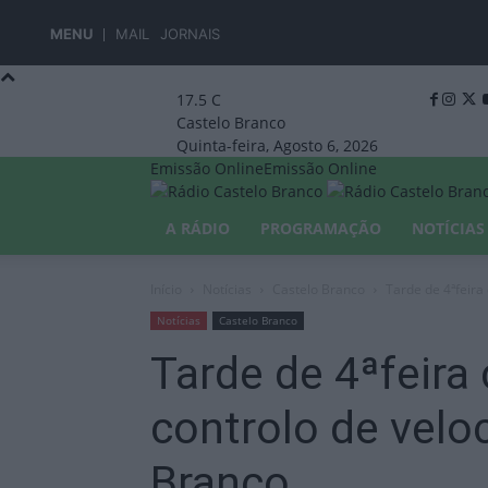
MENU
MAIL
JORNAIS
17.5
C
Castelo Branco
Quinta-feira, Agosto 6, 2026
Emissão Online
Emissão Online
A RÁDIO
PROGRAMAÇÃO
NOTÍCIAS
Início
Notícias
Castelo Branco
Tarde de 4ªfeira
Notícias
Castelo Branco
Tarde de 4ªfeira
controlo de velo
Branco