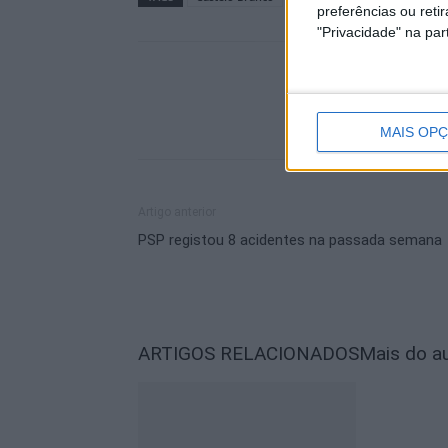
preferências ou reti
"Privacidade" na part
MAIS OP
Artigo anterior
PSP registou 8 acidentes na passada semana
ARTIGOS RELACIONADOS
Mais do a