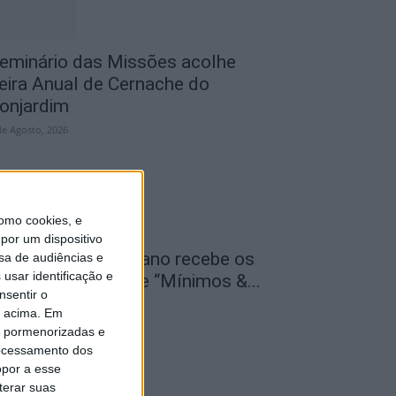
eminário das Missões acolhe
eira Anual de Cernache do
onjardim
de Agosto, 2026
omo cookies, e
por um dispositivo
entro Cultural Raiano recebe os
sa de audiências e
usar identificação e
ilmes “O Convite” e “Mínimos &...
nsentir o
de Agosto, 2026
o acima. Em
is pormenorizadas e
ocessamento dos
opor a esse
terar suas