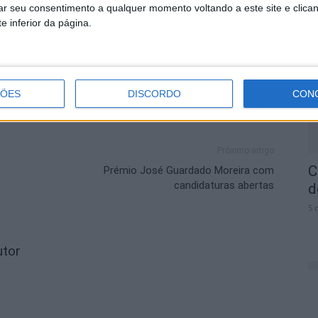
rar seu consentimento a qualquer momento voltando a este site e clica
e inferior da página.
O
I
5 
ÇÕES
DISCORDO
CON
Próximo artigo
C
Prémio José Guardado Moreira com
candidaturas abertas
d
5 
utor