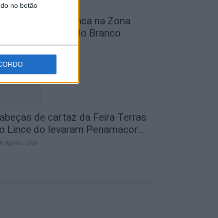
ndo no botão
bra na Rua D arranca na Zona
ndustrial de Castelo Branco
de Agosto, 2026
CORDO
abeças de cartaz da Feira Terras
o Lince do levaram Penamacor...
de Agosto, 2026