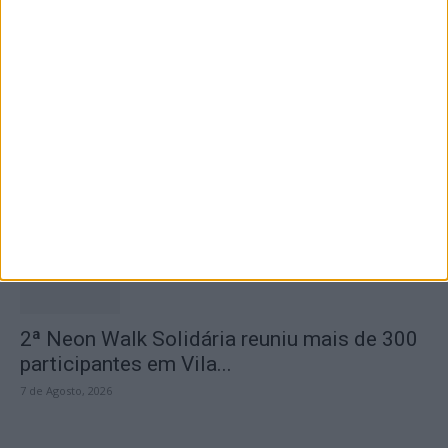
7 de Agosto, 2026
Dois detidos por tráfico de estupefaciente
7 de Agosto, 2026
2ª Neon Walk Solidária reuniu mais de 300
participantes em Vila...
7 de Agosto, 2026