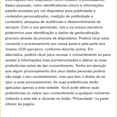
dados pessoais, como identificadores únicos e informações
“Mil e uma noites”, uma viagem pelo tempo
padrão enviadas por um dispositivo para publicidade e
conteúdos personalizados, medição de publicidade e
Rádio Castelo Branco
-
23 de Julho, 2024
0
conteúdos, pesquisa de audiências e desenvolvimento de
serviços.
Com a sua permissão, nós e os nossos parceiros
poderemos usar identificação e dados de geolocalização
precisos através da procura de dispositivos. Poderá clicar para
consentir o processamento por nossa parte e pela parte dos
nossos 1535 parceiros, conforme descrito acima. Em
alternativa, poderá clicar para recusar o consentimento ou para
aceder a informações mais pormenorizadas e alterar as suas
preferências antes de dar consentimento.
Tenha em atenção
que algum processamento dos seus dados pessoais poderá
não exigir o seu consentimento, mas que tem o direito de se
Catarina Martins em visita pela
opor a esse processamento. As suas preferências serão
requalificação da zona histórica do castelo
aplicadas apenas a este website. Você pode alterar suas
preferências ou retirar seu consentimento a qualquer momento
Rádio Castelo Branco
-
13 de Abril, 2023
0
voltando a este site e clicando no botão "Privacidade" na parte
inferior da página.
PUBLICIDADE