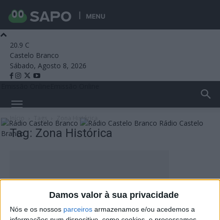
MENU
20.9
C
Castelo Branco
Sábado, Agosto 8, 2026
Emissão Online
Emissão Online
Início
Tags
Zona Histórica
Rádio Castelo
Tag: Zona Histórica
Branco
Damos valor à sua privacidade
Nós e os nossos
parceiros
armazenamos e/ou acedemos a
informações num dispositivo, como cookies, e processamos