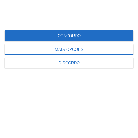
encerramento...
7 de Agosto, 2026
CONCORDO
MAIS OPÇÕES
SEMPRE por todos (PSD/CDS-PP)
DISCORDO
questiona Município albicastrense sobre o
fecho do...
7 de Agosto, 2026
Academia Sénior da Sertã expõe artes na
Casa da Cultura