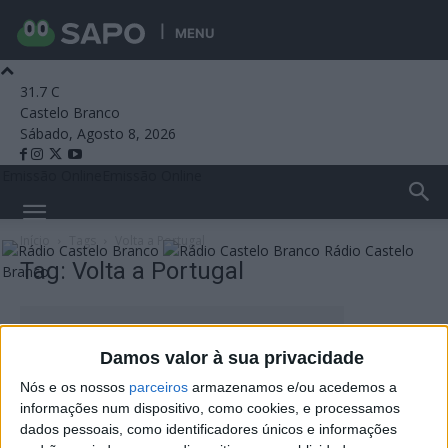
MENU
31.7
C
Castelo Branco
Sábado, Agosto 8, 2026
Emissão Online
Emissão Online
Início
Tags
Volta a Portugal
Rádio Castelo
Tag: Volta a Portugal
Branco
Damos valor à sua privacidade
Nós e os nossos
parceiros
armazenamos e/ou acedemos a
informações num dispositivo, como cookies, e processamos
dados pessoais, como identificadores únicos e informações