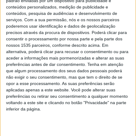
padrão enviadas por um dispositivo para publicidade e
conteúdos personalizados, medição de publicidade e
Volta a Portugal de passagem em Castelo
conteúdos, pesquisa de audiências e desenvolvimento de
Branco
serviços.
Com a sua permissão, nós e os nossos parceiros
poderemos usar identificação e dados de geolocalização
Rádio Castelo Branco
-
19 de Junho, 2024
0
precisos através da procura de dispositivos. Poderá clicar para
consentir o processamento por nossa parte e pela parte dos
nossos 1535 parceiros, conforme descrito acima. Em
alternativa, poderá clicar para recusar o consentimento ou para
PUBLICIDADE
aceder a informações mais pormenorizadas e alterar as suas
preferências antes de dar consentimento.
Tenha em atenção
que algum processamento dos seus dados pessoais poderá
não exigir o seu consentimento, mas que tem o direito de se
PUBLICIDADE
opor a esse processamento. As suas preferências serão
aplicadas apenas a este website. Você pode alterar suas
preferências ou retirar seu consentimento a qualquer momento
voltando a este site e clicando no botão "Privacidade" na parte
PUBLICIDADE
inferior da página.