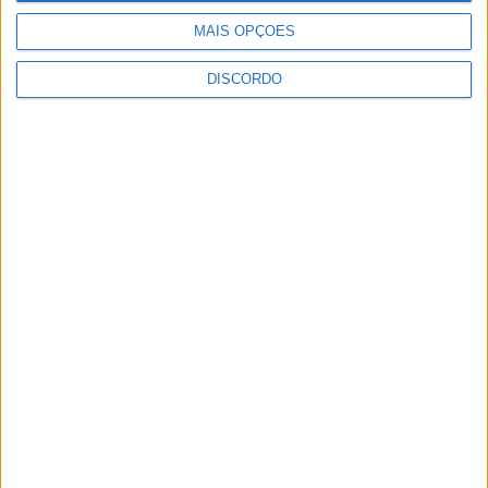
MAIS OPÇÕES
DISCORDO
SEMPRE por todos (PSD/CDS-PP)
questiona Município albicastrense sobre o
fecho do...
7 de Agosto, 2026
Academia Sénior da Sertã expõe artes na
Casa da Cultura
7 de Agosto, 2026