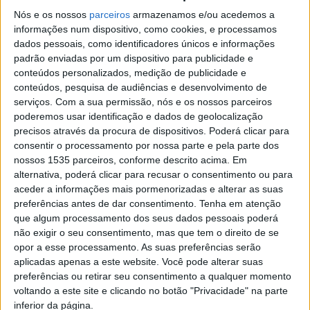
Nós e os nossos
parceiros
armazenamos e/ou acedemos a
Internacionalização, parceria e inovação
informações num dispositivo, como cookies, e processamos
dados pessoais, como identificadores únicos e informações
marcam o 1º Fórum BAUHAUS4EU no IPCB
padrão enviadas por um dispositivo para publicidade e
Rádio Castelo Branco
-
20 de Junho, 2025
0
conteúdos personalizados, medição de publicidade e
conteúdos, pesquisa de audiências e desenvolvimento de
serviços.
Com a sua permissão, nós e os nossos parceiros
poderemos usar identificação e dados de geolocalização
precisos através da procura de dispositivos. Poderá clicar para
consentir o processamento por nossa parte e pela parte dos
nossos 1535 parceiros, conforme descrito acima. Em
alternativa, poderá clicar para recusar o consentimento ou para
aceder a informações mais pormenorizadas e alterar as suas
preferências antes de dar consentimento.
Tenha em atenção
que algum processamento dos seus dados pessoais poderá
IPCB representado na Suécia no encontro
não exigir o seu consentimento, mas que tem o direito de se
da Universidade Europeia BAUHAUS4EU
opor a esse processamento. As suas preferências serão
aplicadas apenas a este website. Você pode alterar suas
Rádio Castelo Branco
-
28 de Maio, 2025
0
preferências ou retirar seu consentimento a qualquer momento
voltando a este site e clicando no botão "Privacidade" na parte
inferior da página.