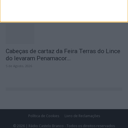
Castelo Branco
5 de Agosto, 2026
Cabeças de cartaz da Feira Terras do Lince
do levaram Penamacor...
5 de Agosto, 2026
Política de Cookies
Livro de Reclamações
© 2026 | Rádio Castelo Branco - Todos os direitos reservados