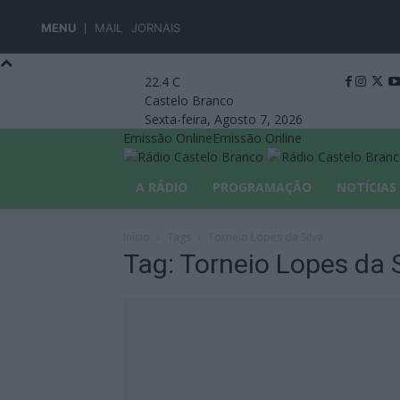
MENU
MAIL
JORNAIS
22.4
C
Castelo Branco
Sexta-feira, Agosto 7, 2026
Emissão Online
Emissão Online
A RÁDIO
PROGRAMAÇÃO
NOTÍCIAS
Início
Tags
Torneio Lopes da Silva
Tag: Torneio Lopes da 