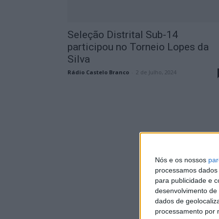
Seleção Distrital Sub-14
participou no Torneio Lopes da
Silva
Rádio Castelo Branco
-
2 de Julho, 2024
Nós e os nossos
par
processamos dados p
para publicidade e 
desenvolvimento de 
dados de geolocaliza
processamento por n