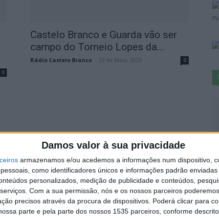
PU
Castelo Branco e Guarda vão ser
campo do Torneio Lopes da...
Rádio Castelo Branco
-
22 de Maio, 2023
0
0
S
Damos valor à sua privacidade
d
ceiros
armazenamos e/ou acedemos a informações num dispositivo, c
j
essoais, como identificadores únicos e informações padrão enviadas 
conteúdos personalizados, medição de publicidade e conteúdos, pesqui
7 
serviços.
Com a sua permissão, nós e os nossos parceiros poderemos 
ção precisos através da procura de dispositivos. Poderá clicar para co
ossa parte e pela parte dos nossos 1535 parceiros, conforme descrit