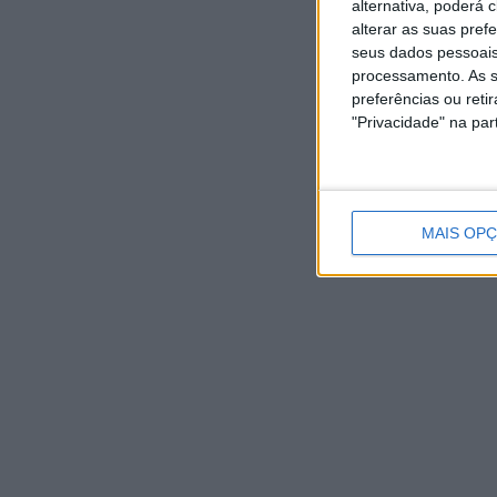
alternativa, poderá
alterar as suas pref
seus dados pessoais
processamento. As s
preferências ou reti
"Privacidade" na part
MAIS OP