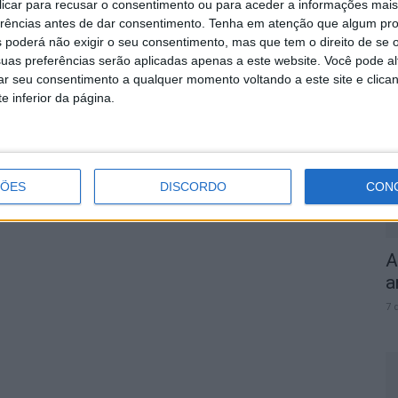
 clicar para recusar o consentimento ou para aceder a informações ma
erências antes de dar consentimento.
Tenha em atenção que algum pr
 poderá não exigir o seu consentimento, mas que tem o direito de se 
S
uas preferências serão aplicadas apenas a este website. Você pode al
rar seu consentimento a qualquer momento voltando a este site e clica
q
e inferior da página.
s
7 
ÇÕES
DISCORDO
CON
A
a
7 