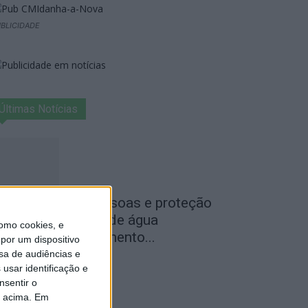
BLICIDADE
Últimas Notícias
egurança das pessoas e proteção
o abastecimento de água
omo cookies, e
ustificam encerramento...
por um dispositivo
sa de audiências e
de Agosto, 2026
usar identificação e
nsentir o
o acima. Em