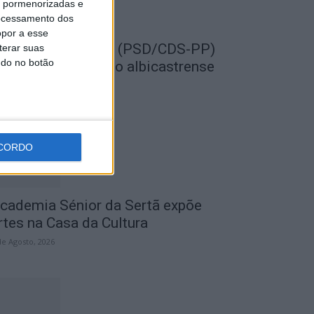
is pormenorizadas e
ocessamento dos
opor a esse
EMPRE por todos (PSD/CDS-PP)
terar suas
ndo no botão
uestiona Município albicastrense
obre o fecho do...
de Agosto, 2026
CORDO
cademia Sénior da Sertã expõe
rtes na Casa da Cultura
de Agosto, 2026