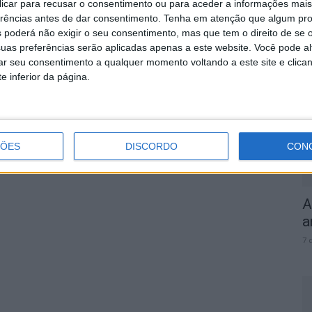
 clicar para recusar o consentimento ou para aceder a informações ma
erências antes de dar consentimento.
Tenha em atenção que algum pr
 poderá não exigir o seu consentimento, mas que tem o direito de se 
S
uas preferências serão aplicadas apenas a este website. Você pode al
rar seu consentimento a qualquer momento voltando a este site e clica
q
e inferior da página.
s
7 
ÇÕES
DISCORDO
CON
A
a
7 