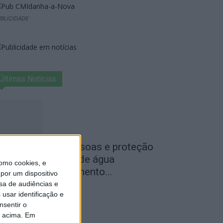
BLICIDADE
Últimas Notícias
egurança das pessoas e proteção
o abastecimento de água
omo cookies, e
ustificam encerramento...
por um dispositivo
sa de audiências e
de Agosto, 2026
usar identificação e
nsentir o
o acima. Em