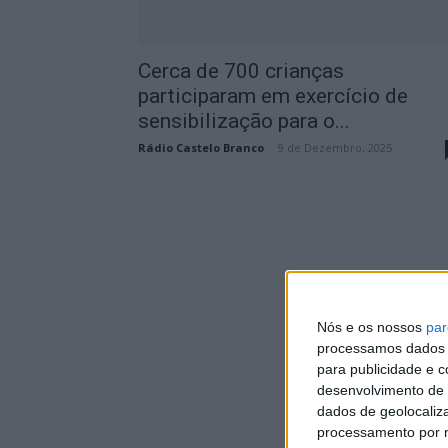
Cerca de 700 crianças
participaram em exercício de
sensibilização para o...
Rádio Castelo Branco
-
9 de Dezembro, 2025
Nós e os nossos
par
processamos dados p
para publicidade e 
desenvolvimento de 
dados de geolocaliza
processamento por n