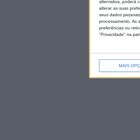
alternativa, poderá
alterar as suas pref
seus dados pessoais
processamento. As s
preferências ou reti
"Privacidade" na part
MAIS OP