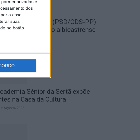
is pormenorizadas e
ocessamento dos
opor a esse
EMPRE por todos (PSD/CDS-PP)
terar suas
ndo no botão
uestiona Município albicastrense
obre o fecho do...
de Agosto, 2026
CORDO
cademia Sénior da Sertã expõe
rtes na Casa da Cultura
de Agosto, 2026