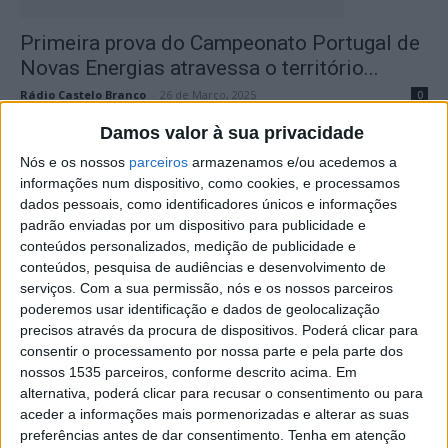
Primeira prova do Campeonato Portugal de
Novas Energias atravessa o território...
Rádio Castelo Branco
-
26 de Março, 2025
0
Damos valor à sua privacidade
Nós e os nossos
parceiros
armazenamos e/ou acedemos a
informações num dispositivo, como cookies, e processamos
dados pessoais, como identificadores únicos e informações
padrão enviadas por um dispositivo para publicidade e
conteúdos personalizados, medição de publicidade e
conteúdos, pesquisa de audiências e desenvolvimento de
serviços.
Com a sua permissão, nós e os nossos parceiros
poderemos usar identificação e dados de geolocalização
Termas de Monfortinho celebraram a Caça
precisos através da procura de dispositivos. Poderá clicar para
consentir o processamento por nossa parte e pela parte dos
e a Gastronomia
nossos 1535 parceiros, conforme descrito acima. Em
Rádio Castelo Branco
-
19 de Fevereiro, 2025
0
alternativa, poderá clicar para recusar o consentimento ou para
aceder a informações mais pormenorizadas e alterar as suas
preferências antes de dar consentimento.
Tenha em atenção