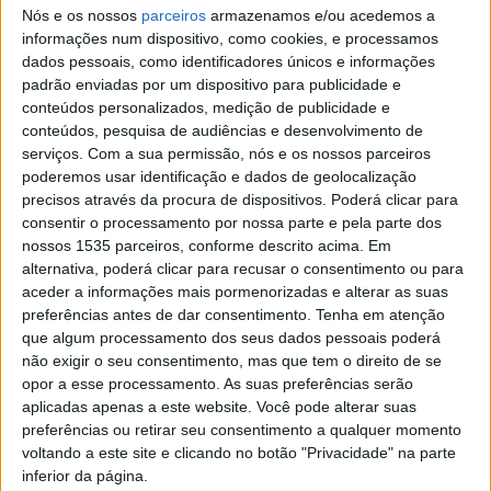
Nós e os nossos
parceiros
armazenamos e/ou acedemos a
informações num dispositivo, como cookies, e processamos
“Taxa Zero ao Volante” até 2ªfeira
dados pessoais, como identificadores únicos e informações
Rádio Castelo Branco
-
6 de Novembro, 2024
0
padrão enviadas por um dispositivo para publicidade e
conteúdos personalizados, medição de publicidade e
conteúdos, pesquisa de audiências e desenvolvimento de
serviços.
Com a sua permissão, nós e os nossos parceiros
poderemos usar identificação e dados de geolocalização
precisos através da procura de dispositivos. Poderá clicar para
consentir o processamento por nossa parte e pela parte dos
nossos 1535 parceiros, conforme descrito acima. Em
alternativa, poderá clicar para recusar o consentimento ou para
aceder a informações mais pormenorizadas e alterar as suas
preferências antes de dar consentimento.
Tenha em atenção
“Taxa Zero ao Volante” até 4ªfeira
que algum processamento dos seus dados pessoais poderá
não exigir o seu consentimento, mas que tem o direito de se
Rádio Castelo Branco
-
1 de Fevereiro, 2024
0
opor a esse processamento. As suas preferências serão
aplicadas apenas a este website. Você pode alterar suas
preferências ou retirar seu consentimento a qualquer momento
voltando a este site e clicando no botão "Privacidade" na parte
inferior da página.