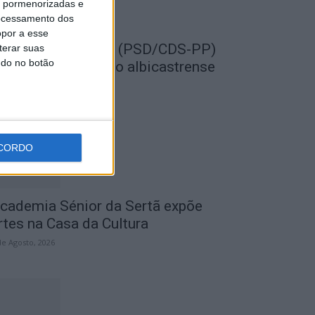
is pormenorizadas e
ocessamento dos
opor a esse
EMPRE por todos (PSD/CDS-PP)
terar suas
ndo no botão
uestiona Município albicastrense
obre o fecho do...
de Agosto, 2026
CORDO
cademia Sénior da Sertã expõe
rtes na Casa da Cultura
de Agosto, 2026