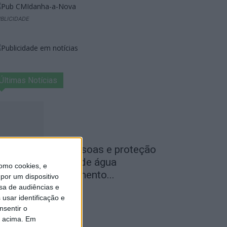
BLICIDADE
Últimas Notícias
egurança das pessoas e proteção
o abastecimento de água
omo cookies, e
ustificam encerramento...
por um dispositivo
sa de audiências e
de Agosto, 2026
usar identificação e
nsentir o
o acima. Em