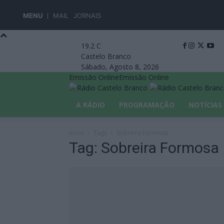
MENU
MAIL
JORNAIS
19.2
C
Castelo Branco
Sábado, Agosto 8, 2026
Emissão Online
Emissão Online
A RÁDIO
PROGRAMAÇÃO
NOTÍCIAS
Início
Tags
Sobreira Formosa
Tag: Sobreira Formosa