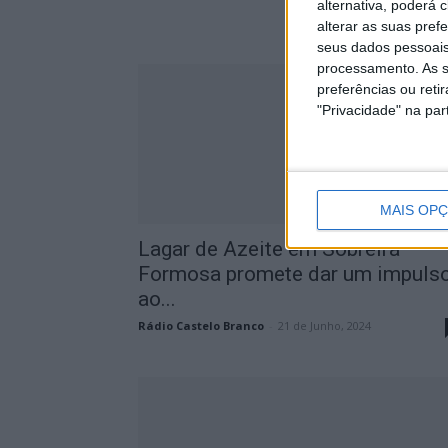
alternativa, poderá
alterar as suas pref
seus dados pessoais
processamento. As s
preferências ou reti
"Privacidade" na part
MAIS OP
Lagar de Azeite em Sobreira
Formosa promete dar um impuls
ao...
Rádio Castelo Branco
-
21 de Junho, 2024