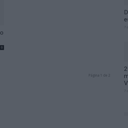
D
e
7 
ho
0
2
m
Página 1 de 2
V
7 