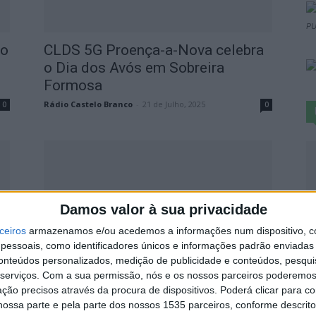
PU
ho
CLDS 5G Proença-a-Nova celebra
o Dia dos Avós em Sobreira
Formosa
Rádio Castelo Branco
-
21 de Julho, 2025
0
0
S
Damos valor à sua privacidade
d
ceiros
armazenamos e/ou acedemos a informações num dispositivo, c
j
essoais, como identificadores únicos e informações padrão enviadas 
conteúdos personalizados, medição de publicidade e conteúdos, pesqui
7 
Jogos Interassociações de
serviços.
Com a sua permissão, nós e os nossos parceiros poderemos 
Proença-a-Nova com inscrições
ção precisos através da procura de dispositivos. Poderá clicar para co
abertas
ossa parte e pela parte dos nossos 1535 parceiros, conforme descrit
0