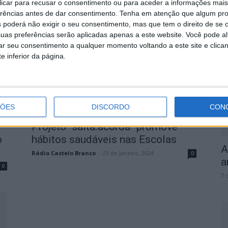
 clicar para recusar o consentimento ou para aceder a informações ma
Rádio Castelo Branco
-
6 de Setembro, 2024
0
erências antes de dar consentimento.
Tenha em atenção que algum pr
 poderá não exigir o seu consentimento, mas que tem o direito de se 
S
uas preferências serão aplicadas apenas a este website. Você pode al
rar seu consentimento a qualquer momento voltando a este site e clica
q
e inferior da página.
s
7 
ÇÕES
DISCORDO
CON
Projeto “salta.acorda” promove
o
hábitos saudáveis nas Escolas
A
Rádio Castelo Branco
-
25 de Janeiro, 2024
0
a
0
7 