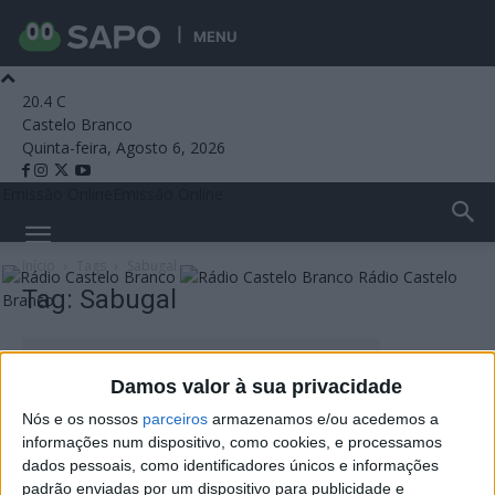
MENU
20.4
C
Castelo Branco
Quinta-feira, Agosto 6, 2026
Emissão Online
Emissão Online
Início
Tags
Sabugal
Rádio Castelo
Tag: Sabugal
Branco
Damos valor à sua privacidade
Nós e os nossos
parceiros
armazenamos e/ou acedemos a
informações num dispositivo, como cookies, e processamos
dados pessoais, como identificadores únicos e informações
padrão enviadas por um dispositivo para publicidade e