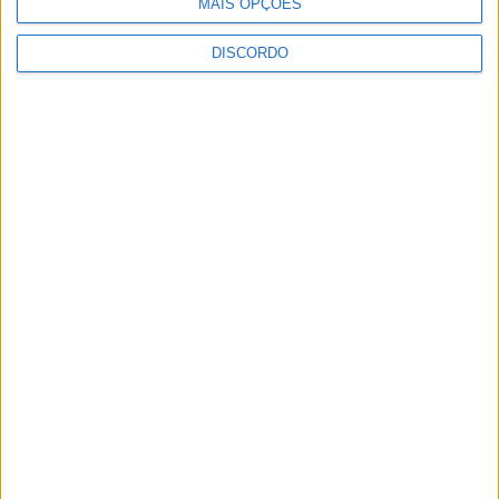
MAIS OPÇÕES
DISCORDO
Centro Cultural Raiano recebe os filmes “O
Convite” e “Mínimos &...
5 de Agosto, 2026
Obra na Rua D arranca na Zona Industrial de
Castelo Branco
5 de Agosto, 2026