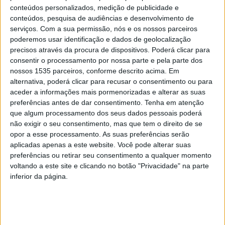
conteúdos personalizados, medição de publicidade e
conteúdos, pesquisa de audiências e desenvolvimento de
41 atletas no Estágio de Verão no Sabugal
serviços.
Com a sua permissão, nós e os nossos parceiros
Rádio Castelo Branco
-
1 de Agosto, 2023
0
poderemos usar identificação e dados de geolocalização
precisos através da procura de dispositivos. Poderá clicar para
consentir o processamento por nossa parte e pela parte dos
nossos 1535 parceiros, conforme descrito acima. Em
PUBLICIDADE
alternativa, poderá clicar para recusar o consentimento ou para
aceder a informações mais pormenorizadas e alterar as suas
preferências antes de dar consentimento.
Tenha em atenção
que algum processamento dos seus dados pessoais poderá
PUBLICIDADE
não exigir o seu consentimento, mas que tem o direito de se
opor a esse processamento. As suas preferências serão
aplicadas apenas a este website. Você pode alterar suas
preferências ou retirar seu consentimento a qualquer momento
PUBLICIDADE
voltando a este site e clicando no botão "Privacidade" na parte
inferior da página.
Últimas Notícias