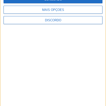
MAIS OPÇÕES
DISCORDO
Concurso de Fotografia “Padre João Maia
2026” distinguiu os melhores olhares...
6 de Agosto, 2026
Município de Castelo Branco reforça defesa
do ambiente com o projeto...
6 de Agosto, 2026