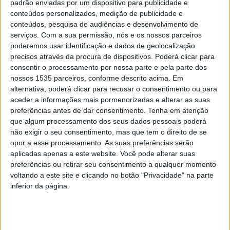
padrão enviadas por um dispositivo para publicidade e
conteúdos personalizados, medição de publicidade e
GNR na estrada com operação “RoadPol –
conteúdos, pesquisa de audiências e desenvolvimento de
Veículos pesados de mercadorias...
serviços.
Com a sua permissão, nós e os nossos parceiros
poderemos usar identificação e dados de geolocalização
Rádio Castelo Branco
-
18 de Fevereiro, 2025
0
precisos através da procura de dispositivos. Poderá clicar para
consentir o processamento por nossa parte e pela parte dos
nossos 1535 parceiros, conforme descrito acima. Em
alternativa, poderá clicar para recusar o consentimento ou para
PUBLICIDADE
aceder a informações mais pormenorizadas e alterar as suas
preferências antes de dar consentimento.
Tenha em atenção
que algum processamento dos seus dados pessoais poderá
não exigir o seu consentimento, mas que tem o direito de se
PUBLICIDADE
opor a esse processamento. As suas preferências serão
aplicadas apenas a este website. Você pode alterar suas
preferências ou retirar seu consentimento a qualquer momento
voltando a este site e clicando no botão "Privacidade" na parte
PUBLICIDADE
inferior da página.