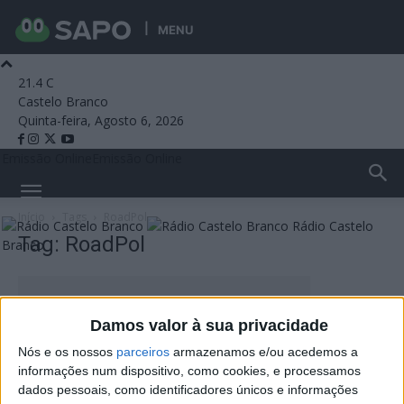
MENU
21.4
C
Castelo Branco
Quinta-feira, Agosto 6, 2026
Emissão Online
Emissão Online
Início
Tags
RoadPol
Rádio Castelo
Tag: RoadPol
Branco
Damos valor à sua privacidade
Nós e os nossos
parceiros
armazenamos e/ou acedemos a
informações num dispositivo, como cookies, e processamos
dados pessoais, como identificadores únicos e informações