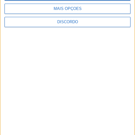
7 de Agosto, 2026
MAIS OPÇÕES
DISCORDO
Academia Sénior da Sertã expõe artes na
Casa da Cultura
7 de Agosto, 2026
Dois detidos por tráfico de estupefaciente
7 de Agosto, 2026