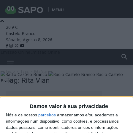
MENU
20.9
C
Castelo Branco
Sábado, Agosto 8, 2026
Emissão Online
Emissão Online
Início
Tags
Rita Vian
Rádio Castelo
Tag: Rita Vian
Branco
Damos valor à sua privacidade
Nós e os nossos
parceiros
armazenamos e/ou acedemos a
informações num dispositivo, como cookies, e processamos
dados pessoais, como identificadores únicos e informações