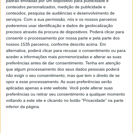
padrão enviadas por um dispositivo para publicidade e
conteúdos personalizados, medição de publicidade e
Rita Vian apresenta “Sensoreal” no Cine
conteúdos, pesquisa de audiências e desenvolvimento de
Teatro Avenida
serviços.
Com a sua permissão, nós e os nossos parceiros
poderemos usar identificação e dados de geolocalização
Rádio Castelo Branco
-
14 de Fevereiro, 2025
0
precisos através da procura de dispositivos. Poderá clicar para
consentir o processamento por nossa parte e pela parte dos
nossos 1535 parceiros, conforme descrito acima. Em
alternativa, poderá clicar para recusar o consentimento ou para
PUBLICIDADE
aceder a informações mais pormenorizadas e alterar as suas
preferências antes de dar consentimento.
Tenha em atenção
que algum processamento dos seus dados pessoais poderá
não exigir o seu consentimento, mas que tem o direito de se
PUBLICIDADE
opor a esse processamento. As suas preferências serão
aplicadas apenas a este website. Você pode alterar suas
preferências ou retirar seu consentimento a qualquer momento
voltando a este site e clicando no botão "Privacidade" na parte
PUBLICIDADE
inferior da página.