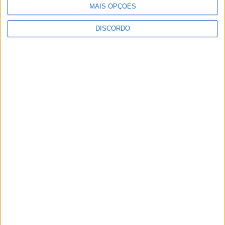
MAIS OPÇÕES
DISCORDO
Segurança das pessoas e proteção do
abastecimento de água justificam
encerramento...
7 de Agosto, 2026
SEMPRE por todos (PSD/CDS-PP)
questiona Município albicastrense sobre o
fecho do...
7 de Agosto, 2026