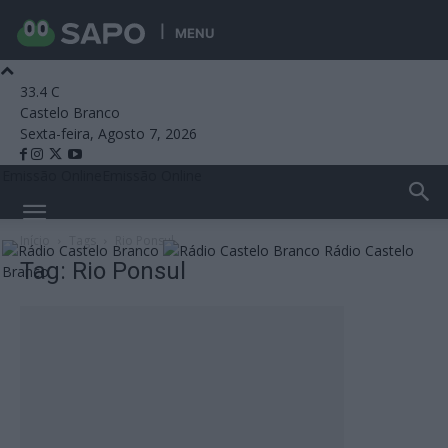
MENU
33.4
C
Castelo Branco
Sexta-feira, Agosto 7, 2026
Emissão Online
Emissão Online
Início
Tags
Rio Ponsul
Rádio Castelo
Tag: Rio Ponsul
Branco