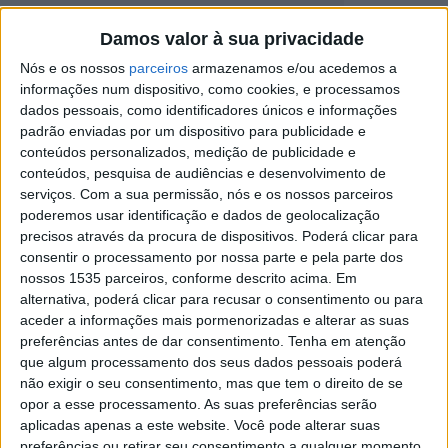
Damos valor à sua privacidade
Castelo Branco marcou presença na
Nauticampo
Nós e os nossos
parceiros
armazenamos e/ou acedemos a
informações num dispositivo, como cookies, e processamos
Rádio Castelo Branco
-
18 de Março, 2026
0
dados pessoais, como identificadores únicos e informações
padrão enviadas por um dispositivo para publicidade e
conteúdos personalizados, medição de publicidade e
conteúdos, pesquisa de audiências e desenvolvimento de
serviços.
Com a sua permissão, nós e os nossos parceiros
poderemos usar identificação e dados de geolocalização
precisos através da procura de dispositivos. Poderá clicar para
consentir o processamento por nossa parte e pela parte dos
nossos 1535 parceiros, conforme descrito acima. Em
alternativa, poderá clicar para recusar o consentimento ou para
aceder a informações mais pormenorizadas e alterar as suas
Estação Náutica de Castelo Branco
preferências antes de dar consentimento.
Tenha em atenção
certificada por 3 anos
que algum processamento dos seus dados pessoais poderá
Rádio Castelo Branco
-
10 de Março, 2026
não exigir o seu consentimento, mas que tem o direito de se
0
opor a esse processamento. As suas preferências serão
aplicadas apenas a este website. Você pode alterar suas
preferências ou retirar seu consentimento a qualquer momento