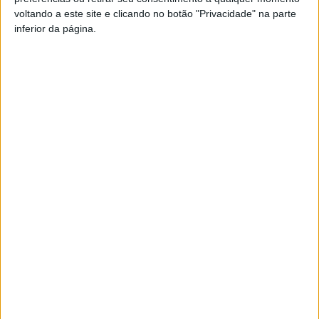
voltando a este site e clicando no botão "Privacidade" na parte
inferior da página.
Reunião no âmbito da certificação da
Estação Náutica do Rio Ponsul
Rádio Castelo Branco
-
11 de Fevereiro, 2026
0