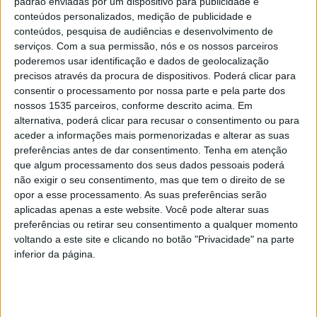
padrão enviadas por um dispositivo para publicidade e
conteúdos personalizados, medição de publicidade e
Reclusos de Castelo Branco vão tratar da
conteúdos, pesquisa de audiências e desenvolvimento de
higiene e limpeza pública...
serviços.
Com a sua permissão, nós e os nossos parceiros
poderemos usar identificação e dados de geolocalização
Rádio Castelo Branco
-
26 de Fevereiro, 2024
0
precisos através da procura de dispositivos. Poderá clicar para
consentir o processamento por nossa parte e pela parte dos
nossos 1535 parceiros, conforme descrito acima. Em
alternativa, poderá clicar para recusar o consentimento ou para
PUBLICIDADE
aceder a informações mais pormenorizadas e alterar as suas
preferências antes de dar consentimento.
Tenha em atenção
que algum processamento dos seus dados pessoais poderá
não exigir o seu consentimento, mas que tem o direito de se
PUBLICIDADE
opor a esse processamento. As suas preferências serão
aplicadas apenas a este website. Você pode alterar suas
preferências ou retirar seu consentimento a qualquer momento
voltando a este site e clicando no botão "Privacidade" na parte
PUBLICIDADE
inferior da página.