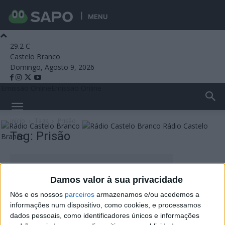
MENU
29.2
C
Castelo Branco
Domingo, Agosto 9, 2026
Emissão Online
Emissão Online
Início
Tags
Prisão
Rádio Castelo
Tag: Prisão
Branco
Damos valor à sua privacidade
Nós e os nossos
parceiros
armazenamos e/ou acedemos a
informações num dispositivo, como cookies, e processamos
dados pessoais, como identificadores únicos e informações