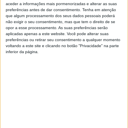
aceder a informações mais pormenorizadas e alterar as suas
preferências antes de dar consentimento.
Tenha em atenção
que algum processamento dos seus dados pessoais poderá
não exigir o seu consentimento, mas que tem o direito de se
opor a esse processamento. As suas preferências serão
aplicadas apenas a este website. Você pode alterar suas
preferências ou retirar seu consentimento a qualquer momento
Campanha “Ao volante, o telemóvel pode
voltando a este site e clicando no botão "Privacidade" na parte
esperar” decorre até 3ªfeira
inferior da página.
Rádio Castelo Branco
-
16 de Maio, 2025
0
Pós Feriado Municipal com radar de