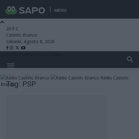
MENU
20.9
C
Castelo Branco
Sábado, Agosto 8, 2026
Emissão Online
Emissão Online
Início
Tags
PSP
Rádio Castelo
Tag: PSP
Branco