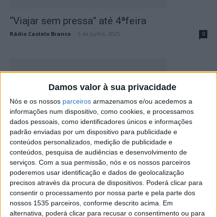
“Viajar sem pressa” até 4ªfeira
Rádio Castelo Branco
-
5 de Junho, 2025
0
Damos valor à sua privacidade
Nós e os nossos
parceiros
armazenamos e/ou acedemos a
informações num dispositivo, como cookies, e processamos
dados pessoais, como identificadores únicos e informações
padrão enviadas por um dispositivo para publicidade e
conteúdos personalizados, medição de publicidade e
PSD Castelo Branco pede atuação urgente
conteúdos, pesquisa de audiências e desenvolvimento de
na Escola Básica da Boa...
serviços.
Com a sua permissão, nós e os nossos parceiros
poderemos usar identificação e dados de geolocalização
Rádio Castelo Branco
-
4 de Junho, 2025
0
precisos através da procura de dispositivos. Poderá clicar para
consentir o processamento por nossa parte e pela parte dos
nossos 1535 parceiros, conforme descrito acima. Em
alternativa, poderá clicar para recusar o consentimento ou para