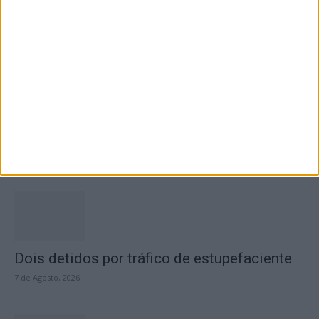
7 de Agosto, 2026
Academia Sénior da Sertã expõe artes na
Casa da Cultura
7 de Agosto, 2026
Dois detidos por tráfico de estupefaciente
7 de Agosto, 2026