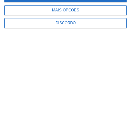
Rádio Castelo Branco
-
2 de Abril, 2025
0
MAIS OPÇÕES
DISCORDO
1
2
3
PUBLICIDADE
PUBLICIDADE
PUBLICIDADE