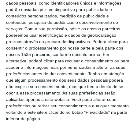
dados pessoais, como identificadores únicos e informações
padrão enviadas por um dispositivo para publicidade e
José Dias Pires vence Prémio de Literatura
conteúdos personalizados, medição de publicidade e
Infantil Pingo Doce
conteúdos, pesquisa de audiências e desenvolvimento de
serviços.
Com a sua permissão, nós e os nossos parceiros
Rádio Castelo Branco
-
9 de Maio, 2025
0
poderemos usar identificação e dados de geolocalização
precisos através da procura de dispositivos. Poderá clicar para
consentir o processamento por nossa parte e pela parte dos
nossos 1535 parceiros, conforme descrito acima. Em
alternativa, poderá clicar para recusar o consentimento ou para
aceder a informações mais pormenorizadas e alterar as suas
preferências antes de dar consentimento.
Tenha em atenção
que algum processamento dos seus dados pessoais poderá
José Pires venceu Prémio Literário Manuel
não exigir o seu consentimento, mas que tem o direito de se
Teixeira Gomes
opor a esse processamento. As suas preferências serão
Rádio Castelo Branco
-
4 de Dezembro, 2024
0
aplicadas apenas a este website. Você pode alterar suas
preferências ou retirar seu consentimento a qualquer momento
voltando a este site e clicando no botão "Privacidade" na parte
inferior da página.
PUBLICIDADE