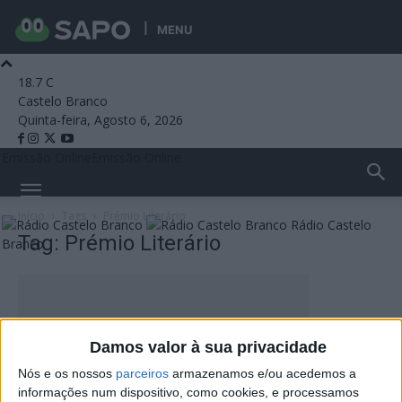
MENU
18.7
C
Castelo Branco
Quinta-feira, Agosto 6, 2026
Emissão Online
Emissão Online
Início
Tags
Prémio Literário
Rádio Castelo
Tag: Prémio Literário
Branco
Damos valor à sua privacidade
Nós e os nossos
parceiros
armazenamos e/ou acedemos a
informações num dispositivo, como cookies, e processamos