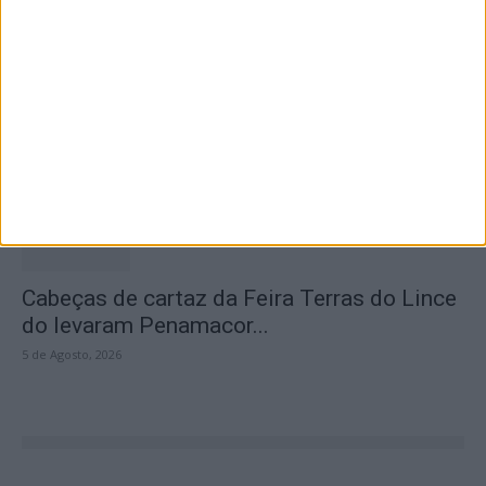
Obra na Rua D arranca na Zona Industrial de
Castelo Branco
5 de Agosto, 2026
Cabeças de cartaz da Feira Terras do Lince
do levaram Penamacor...
5 de Agosto, 2026