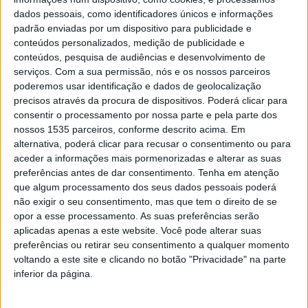
dados pessoais, como identificadores únicos e informações
InovCluster com inscrições abertas para a
padrão enviadas por um dispositivo para publicidade e
conteúdos personalizados, medição de publicidade e
BIOFACH 2025
conteúdos, pesquisa de audiências e desenvolvimento de
Rádio Castelo Branco
-
5 de Setembro, 2024
0
serviços.
Com a sua permissão, nós e os nossos parceiros
poderemos usar identificação e dados de geolocalização
precisos através da procura de dispositivos. Poderá clicar para
consentir o processamento por nossa parte e pela parte dos
nossos 1535 parceiros, conforme descrito acima. Em
alternativa, poderá clicar para recusar o consentimento ou para
aceder a informações mais pormenorizadas e alterar as suas
preferências antes de dar consentimento.
Tenha em atenção
que algum processamento dos seus dados pessoais poderá
não exigir o seu consentimento, mas que tem o direito de se
opor a esse processamento. As suas preferências serão
Portugal Organic na Biofach
aplicadas apenas a este website. Você pode alterar suas
preferências ou retirar seu consentimento a qualquer momento
Rádio Castelo Branco
-
20 de Fevereiro, 2024
0
voltando a este site e clicando no botão "Privacidade" na parte
inferior da página.
PUBLICIDADE