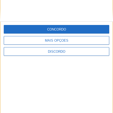
encerramento...
7 de Agosto, 2026
CONCORDO
MAIS OPÇÕES
SEMPRE por todos (PSD/CDS-PP)
DISCORDO
questiona Município albicastrense sobre o
fecho do...
7 de Agosto, 2026
Academia Sénior da Sertã expõe artes na
Casa da Cultura