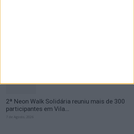
7 de Agosto, 2026
Dois detidos por tráfico de estupefaciente
7 de Agosto, 2026
2ª Neon Walk Solidária reuniu mais de 300
participantes em Vila...
7 de Agosto, 2026