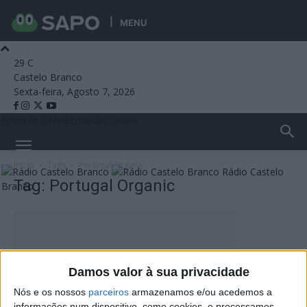
MENU
29
C
Castelo Branco
Sexta-feira, Agosto 7, 2026
Emissão Online
Emissão Online
Início
Tags
Portugal Organic
Rádio Castelo
Tag: Portugal Organic
Branco
Damos valor à sua privacidade
Nós e os nossos
parceiros
armazenamos e/ou acedemos a
informações num dispositivo, como cookies, e processamos