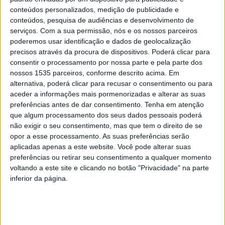
conteúdos personalizados, medição de publicidade e
Projeto PlusBand: modelo de sucesso em
conteúdos, pesquisa de audiências e desenvolvimento de
serviços.
Com a sua permissão, nós e os nossos parceiros
Idanha-a-Nova ganha escala nacional
poderemos usar identificação e dados de geolocalização
Rádio Castelo Branco
-
24 de Fevereiro, 2026
0
precisos através da procura de dispositivos. Poderá clicar para
consentir o processamento por nossa parte e pela parte dos
nossos 1535 parceiros, conforme descrito acima. Em
alternativa, poderá clicar para recusar o consentimento ou para
PUBLICIDADE
aceder a informações mais pormenorizadas e alterar as suas
preferências antes de dar consentimento.
Tenha em atenção
que algum processamento dos seus dados pessoais poderá
não exigir o seu consentimento, mas que tem o direito de se
PUBLICIDADE
opor a esse processamento. As suas preferências serão
aplicadas apenas a este website. Você pode alterar suas
preferências ou retirar seu consentimento a qualquer momento
voltando a este site e clicando no botão "Privacidade" na parte
PUBLICIDADE
inferior da página.