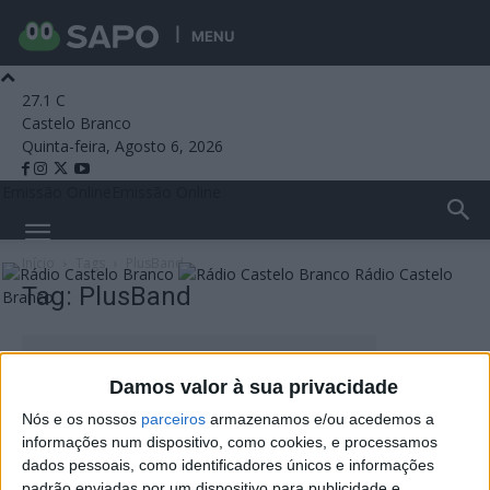
MENU
27.1
C
Castelo Branco
Quinta-feira, Agosto 6, 2026
Emissão Online
Emissão Online
Início
Tags
PlusBand
Rádio Castelo
Tag: PlusBand
Branco
Damos valor à sua privacidade
Nós e os nossos
parceiros
armazenamos e/ou acedemos a
informações num dispositivo, como cookies, e processamos
dados pessoais, como identificadores únicos e informações
padrão enviadas por um dispositivo para publicidade e