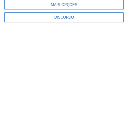
MAIS OPÇÕES
DISCORDO
Seminário das Missões acolhe Feira Anual
de Cernache do Bonjardim
5 de Agosto, 2026
Centro Cultural Raiano recebe os filmes “O
Convite” e “Mínimos &...
5 de Agosto, 2026