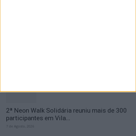
Casa da Cultura
7 de Agosto, 2026
Dois detidos por tráfico de estupefaciente
7 de Agosto, 2026
2ª Neon Walk Solidária reuniu mais de 300
participantes em Vila...
7 de Agosto, 2026