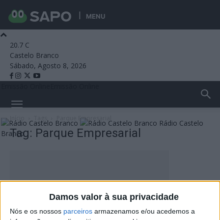
MENU
20.7
C
Castelo Branco
Sábado, Agosto 8, 2026
Emissão Online
Emissão Online
Início
Tags
Parque Empresarial
Rádio Castelo
Tag: Parque Empresarial
Branco
Damos valor à sua privacidade
Nós e os nossos
parceiros
armazenamos e/ou acedemos a