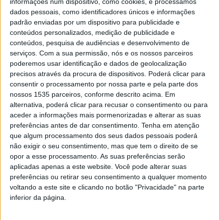
informações num dispositivo, como cookies, e processamos
dados pessoais, como identificadores únicos e informações
Lotes do Parque Empresarial de Proença-a-
padrão enviadas por um dispositivo para publicidade e
Nova disponíveis para cedência
conteúdos personalizados, medição de publicidade e
conteúdos, pesquisa de audiências e desenvolvimento de
Rádio Castelo Branco
-
23 de Janeiro, 2026
0
serviços.
Com a sua permissão, nós e os nossos parceiros
poderemos usar identificação e dados de geolocalização
precisos através da procura de dispositivos. Poderá clicar para
consentir o processamento por nossa parte e pela parte dos
nossos 1535 parceiros, conforme descrito acima. Em
alternativa, poderá clicar para recusar o consentimento ou para
aceder a informações mais pormenorizadas e alterar as suas
preferências antes de dar consentimento.
Tenha em atenção
que algum processamento dos seus dados pessoais poderá
não exigir o seu consentimento, mas que tem o direito de se
opor a esse processamento. As suas preferências serão
Município de Proença-a-Nova investiu 4
aplicadas apenas a este website. Você pode alterar suas
milhões de euros nas áreas empresariais
preferências ou retirar seu consentimento a qualquer momento
voltando a este site e clicando no botão "Privacidade" na parte
Rádio Castelo Branco
-
21 de Junho, 2023
0
inferior da página.