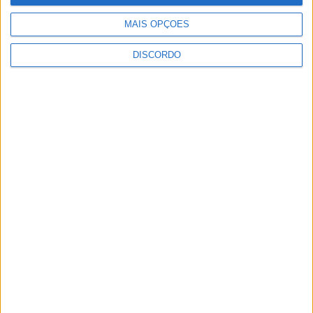
Rádio Castelo Branco
-
30 de Dezembro, 2023
0
MAIS OPÇÕES
DISCORDO
1
2
PUBLICIDADE
PUBLICIDADE
PUBLICIDADE