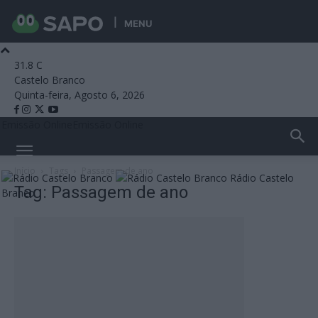
MENU
31.8
C
Castelo Branco
Quinta-feira, Agosto 6, 2026
Emissão Online
Emissão Online
Início
Tags
Passagem de ano
Rádio Castelo
Tag: Passagem de ano
Branco