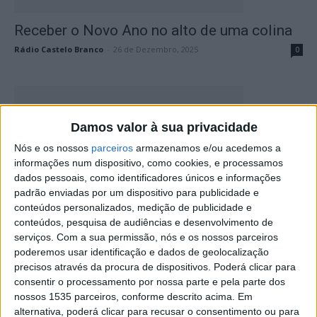
Receber o Novo Ano no alto de uma colina
Rádio Castelo Branco
-
26 de Dezembro, 2025
0
Damos valor à sua privacidade
Nós e os nossos
parceiros
armazenamos e/ou acedemos a
informações num dispositivo, como cookies, e processamos
dados pessoais, como identificadores únicos e informações
padrão enviadas por um dispositivo para publicidade e
conteúdos personalizados, medição de publicidade e
Música e espetáculo pirotécnico marcam a
conteúdos, pesquisa de audiências e desenvolvimento de
passagem de ano em Penamacor
serviços.
Com a sua permissão, nós e os nossos parceiros
poderemos usar identificação e dados de geolocalização
Rádio Castelo Branco
-
26 de Dezembro, 2025
0
precisos através da procura de dispositivos. Poderá clicar para
consentir o processamento por nossa parte e pela parte dos
nossos 1535 parceiros, conforme descrito acima. Em
alternativa, poderá clicar para recusar o consentimento ou para