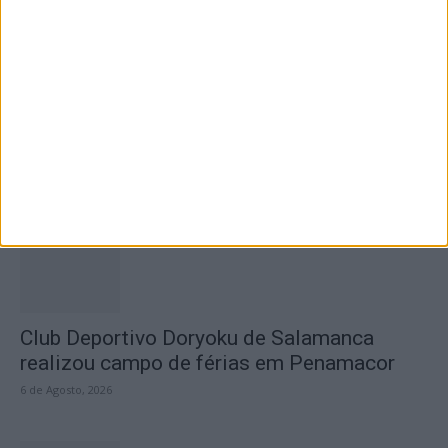
Ateliers “Grandes Férias com Ciência,
Desporto e Cultura” animaram mês de...
6 de Agosto, 2026
Club Deportivo Doryoku de Salamanca
realizou campo de férias em Penamacor
6 de Agosto, 2026