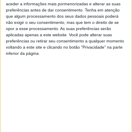
aceder a informações mais pormenorizadas e alterar as suas
preferências antes de dar consentimento.
Tenha em atenção
que algum processamento dos seus dados pessoais poderá
não exigir o seu consentimento, mas que tem o direito de se
opor a esse processamento. As suas preferências serão
aplicadas apenas a este website. Você pode alterar suas
preferências ou retirar seu consentimento a qualquer momento
Karetus, Banda Estilus, Os RED animam
voltando a este site e clicando no botão "Privacidade" na parte
passagem de ano em Castelo...
inferior da página.
Rádio Castelo Branco
-
10 de Dezembro, 2025
0
Fogo-de-artifício da passagem de ano não