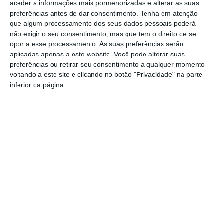
aceder a informações mais pormenorizadas e alterar as suas
preferências antes de dar consentimento.
Tenha em atenção
que algum processamento dos seus dados pessoais poderá
não exigir o seu consentimento, mas que tem o direito de se
opor a esse processamento. As suas preferências serão
aplicadas apenas a este website. Você pode alterar suas
preferências ou retirar seu consentimento a qualquer momento
Em Oleiros já se faz compostagem
voltando a este site e clicando no botão "Privacidade" na parte
doméstica
inferior da página.
Rádio Castelo Branco
-
15 de Dezembro, 2023
0
Padre António de Andrade evocado num