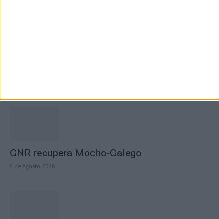
Vila de Rei celebra Dia Internacional da
Juventude com transporte gratuito...
9 de Agosto, 2026
GNR recupera Mocho-Galego
9 de Agosto, 2026