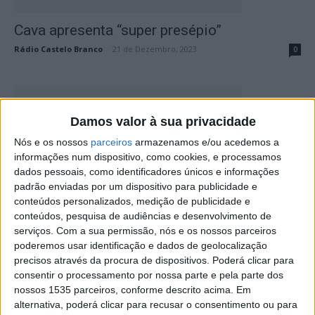
Cava apresenta “super presépio”
Rádio Castelo Branco
-
21 de Dezembro, 2023
0
Damos valor à sua privacidade
Nós e os nossos
parceiros
armazenamos e/ou acedemos a
informações num dispositivo, como cookies, e processamos
dados pessoais, como identificadores únicos e informações
padrão enviadas por um dispositivo para publicidade e
conteúdos personalizados, medição de publicidade e
Monografia “A vila de Álvaro e a sua
conteúdos, pesquisa de audiências e desenvolvimento de
História” é apresentada...
serviços.
Com a sua permissão, nós e os nossos parceiros
poderemos usar identificação e dados de geolocalização
Rádio Castelo Branco
-
18 de Dezembro, 2023
0
precisos através da procura de dispositivos. Poderá clicar para
consentir o processamento por nossa parte e pela parte dos
nossos 1535 parceiros, conforme descrito acima. Em
alternativa, poderá clicar para recusar o consentimento ou para