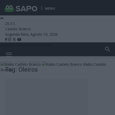
MENU
25.3
C
Castelo Branco
Segunda-feira, Agosto 10, 2026
Emissão Online
Emissão Online
Início
Tags
Oleiros
Rádio Castelo
Tag: Oleiros
Branco