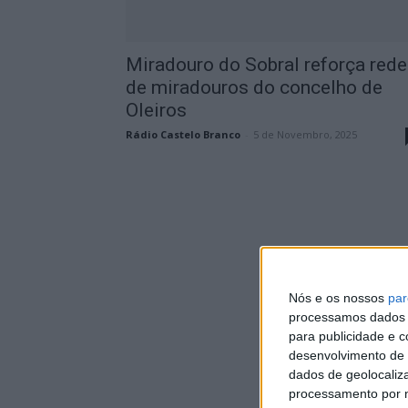
Miradouro do Sobral reforça rede
de miradouros do concelho de
Oleiros
Rádio Castelo Branco
-
5 de Novembro, 2025
Nós e os nossos
par
processamos dados p
para publicidade e 
desenvolvimento de 
dados de geolocaliza
processamento por n