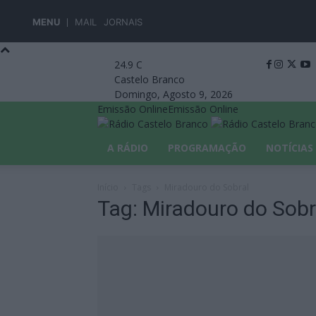
MENU
MAIL
JORNAIS
24.9
C
Castelo Branco
Domingo, Agosto 9, 2026
Emissão Online
Emissão Online
A RÁDIO
PROGRAMAÇÃO
NOTÍCIAS
Início
Tags
Miradouro do Sobral
Tag: Miradouro do Sobr