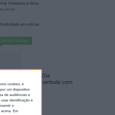
BLICIDADE
Últimas Notícias
ila de Rei celebra Dia
nternacional da Juventude com
omo cookies, e
ransporte gratuito...
por um dispositivo
sa de audiências e
de Agosto, 2026
usar identificação e
nsentir o
o acima. Em