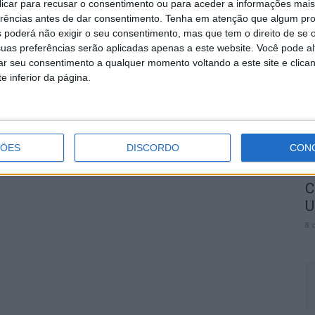
 clicar para recusar o consentimento ou para aceder a informações ma
erências antes de dar consentimento.
Tenha em atenção que algum pr
 poderá não exigir o seu consentimento, mas que tem o direito de se 
G
uas preferências serão aplicadas apenas a este website. Você pode al
rar seu consentimento a qualquer momento voltando a este site e clica
9 
e inferior da página.
ÇÕES
DISCORDO
CON
C
C
U
8 