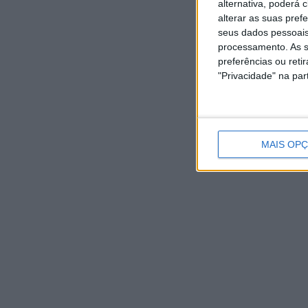
alternativa, poderá
alterar as suas pref
seus dados pessoais
processamento. As s
preferências ou reti
"Privacidade" na part
MAIS OP