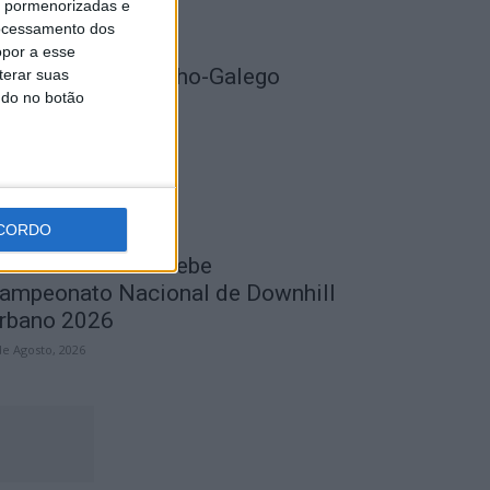
is pormenorizadas e
ocessamento dos
opor a esse
NR recupera Mocho-Galego
terar suas
ndo no botão
de Agosto, 2026
CORDO
astelo Branco recebe
ampeonato Nacional de Downhill
rbano 2026
de Agosto, 2026