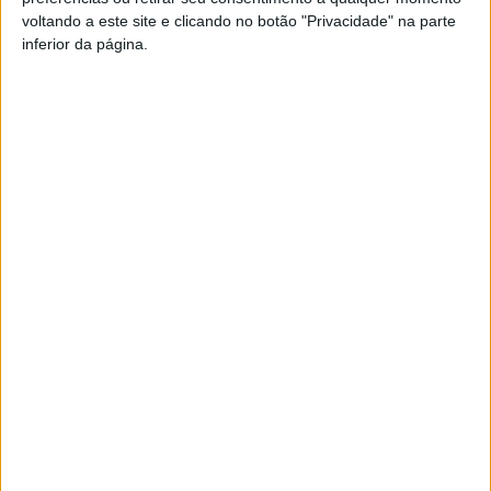
voltando a este site e clicando no botão "Privacidade" na parte
inferior da página.
Mercadinho de Natal está de regresso a
Vila Velha de Ródão
Rádio Castelo Branco
-
2 de Dezembro, 2024
0