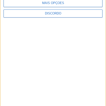
MAIS OPÇÕES
DISCORDO
Castelo Branco recebe Campeonato
Nacional de Downhill Urbano 2026
8 de Agosto, 2026
Segurança das pessoas e proteção do
abastecimento de água justificam
encerramento...
7 de Agosto, 2026