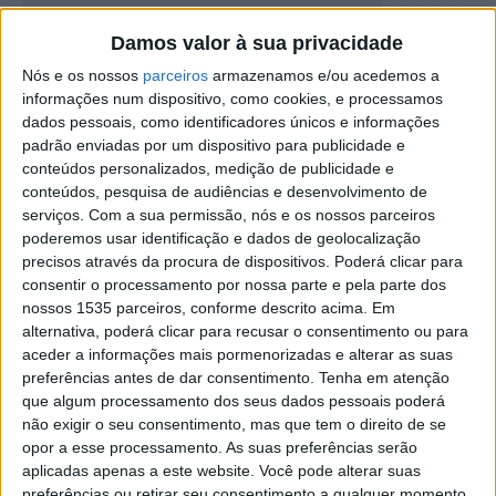
Damos valor à sua privacidade
Mercadinho de Natal regressa a Vila Velha
de Ródão com atividades...
Nós e os nossos
parceiros
armazenamos e/ou acedemos a
informações num dispositivo, como cookies, e processamos
Rádio Castelo Branco
-
2 de Dezembro, 2025
0
dados pessoais, como identificadores únicos e informações
padrão enviadas por um dispositivo para publicidade e
conteúdos personalizados, medição de publicidade e
conteúdos, pesquisa de audiências e desenvolvimento de
serviços.
Com a sua permissão, nós e os nossos parceiros
poderemos usar identificação e dados de geolocalização
precisos através da procura de dispositivos. Poderá clicar para
consentir o processamento por nossa parte e pela parte dos
nossos 1535 parceiros, conforme descrito acima. Em
alternativa, poderá clicar para recusar o consentimento ou para
aceder a informações mais pormenorizadas e alterar as suas
Inscrições abertas para o Mercadinho de
preferências antes de dar consentimento.
Tenha em atenção
Natal em Castelo Branco
que algum processamento dos seus dados pessoais poderá
Rádio Castelo Branco
-
24 de Outubro, 2025
não exigir o seu consentimento, mas que tem o direito de se
0
opor a esse processamento. As suas preferências serão
aplicadas apenas a este website. Você pode alterar suas
preferências ou retirar seu consentimento a qualquer momento