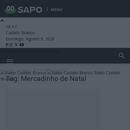
MENU
18.4
C
Castelo Branco
Domingo, Agosto 9, 2026
Emissão Online
Emissão Online
Início
Tags
Mercadinho de Natal
Rádio Castelo
Tag: Mercadinho de Natal
Branco