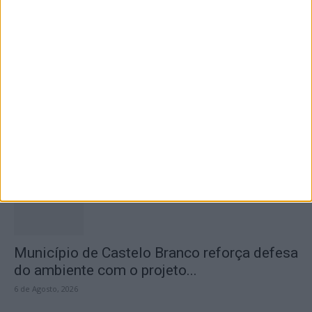
6 de Agosto, 2026
Concurso de Fotografia “Padre João Maia
2026” distinguiu os melhores olhares...
6 de Agosto, 2026
Município de Castelo Branco reforça defesa
do ambiente com o projeto...
6 de Agosto, 2026