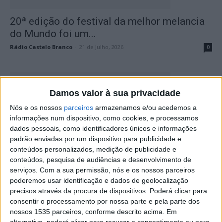
20ª edição do festival da melhor melancia
do Mundo foi um...
Rádio Castelo Branco
-
21 de Julho, 2026
0
Damos valor à sua privacidade
Nós e os nossos
parceiros
armazenamos e/ou acedemos a
informações num dispositivo, como cookies, e processamos
dados pessoais, como identificadores únicos e informações
padrão enviadas por um dispositivo para publicidade e
conteúdos personalizados, medição de publicidade e
conteúdos, pesquisa de audiências e desenvolvimento de
Festival da Melancia celebra 20ª edição
serviços.
Com a sua permissão, nós e os nossos parceiros
com três dias de festa...
poderemos usar identificação e dados de geolocalização
Rádio Castelo Branco
-
13 de Julho, 2026
0
precisos através da procura de dispositivos. Poderá clicar para
consentir o processamento por nossa parte e pela parte dos
nossos 1535 parceiros, conforme descrito acima. Em
alternativa, poderá clicar para recusar o consentimento ou para