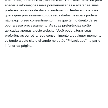
aceder a informações mais pormenorizadas e alterar as suas
preferências antes de dar consentimento.
Tenha em atenção
que algum processamento dos seus dados pessoais poderá
não exigir o seu consentimento, mas que tem o direito de se
opor a esse processamento. As suas preferências serão
aplicadas apenas a este website. Você pode alterar suas
preferências ou retirar seu consentimento a qualquer momento
Ladoeiro inaugura espaço do cidadão para
voltando a este site e clicando no botão "Privacidade" na parte
inferior da página.
aproximar serviços públicos da população
Rádio Castelo Branco
-
25 de Junho, 2026
0