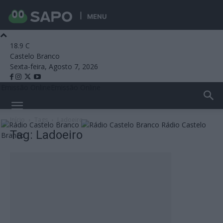
MENU
18.9
C
Castelo Branco
Sexta-feira, Agosto 7, 2026
Emissão Online
Emissão Online
Início
Tags
Ladoeiro
Rádio Castelo
Tag: Ladoeiro
Branco