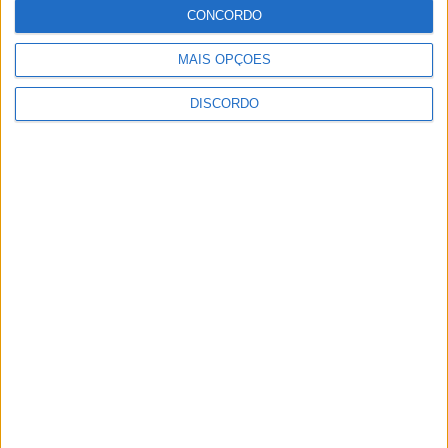
de festa e cultura
CONCORDO
Rádio Castelo Branco
-
23 de Julho, 2025
0
MAIS OPÇÕES
DISCORDO
1
2
3
PUBLICIDADE
PUBLICIDADE
PUBLICIDADE