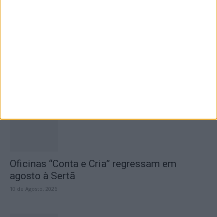
Município proencense abre concurso para
lotes habitacionais e reforça aposta na...
10 de Agosto, 2026
Oficinas “Conta e Cria” regressam em
agosto à Sertã
10 de Agosto, 2026