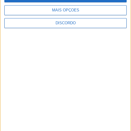
frente!
Rádio Castelo Branco
-
8 de Maio, 2024
0
MAIS OPÇÕES
DISCORDO
1
2
3
PUBLICIDADE
PUBLICIDADE
PUBLICIDADE