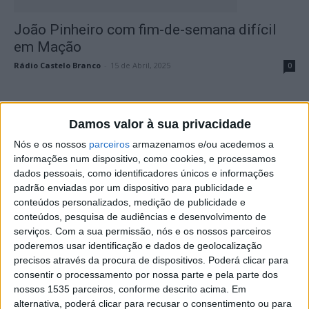
João Pinheiro com fim-de-semana difícil
em Mação
Rádio Castelo Branco
-
15 de Abril, 2025
0
Damos valor à sua privacidade
Nós e os nossos
parceiros
armazenamos e/ou acedemos a
informações num dispositivo, como cookies, e processamos
dados pessoais, como identificadores únicos e informações
padrão enviadas por um dispositivo para publicidade e
conteúdos personalizados, medição de publicidade e
conteúdos, pesquisa de audiências e desenvolvimento de
João Pinheiro perto da vitória no arranque
serviços.
Com a sua permissão, nós e os nossos parceiros
do Campeonato de Portugal...
poderemos usar identificação e dados de geolocalização
precisos através da procura de dispositivos. Poderá clicar para
Rádio Castelo Branco
-
26 de Fevereiro, 2025
0
consentir o processamento por nossa parte e pela parte dos
nossos 1535 parceiros, conforme descrito acima. Em
alternativa, poderá clicar para recusar o consentimento ou para