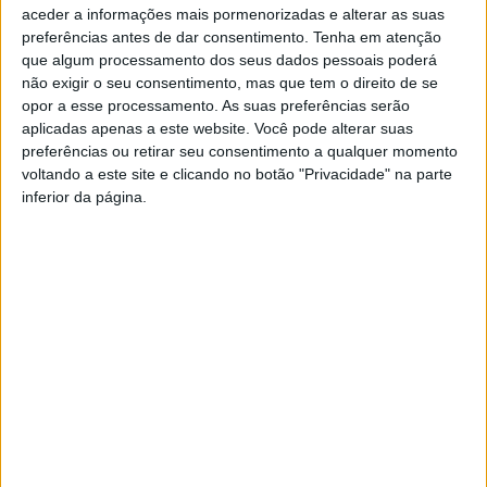
aceder a informações mais pormenorizadas e alterar as suas
preferências antes de dar consentimento.
Tenha em atenção
que algum processamento dos seus dados pessoais poderá
não exigir o seu consentimento, mas que tem o direito de se
opor a esse processamento. As suas preferências serão
aplicadas apenas a este website. Você pode alterar suas
preferências ou retirar seu consentimento a qualquer momento
voltando a este site e clicando no botão "Privacidade" na parte
Ralicross Cidade de Castelo Branco marca
inferior da página.
o início do Campeonato de...
Rádio Castelo Branco
-
21 de Fevereiro, 2025
0