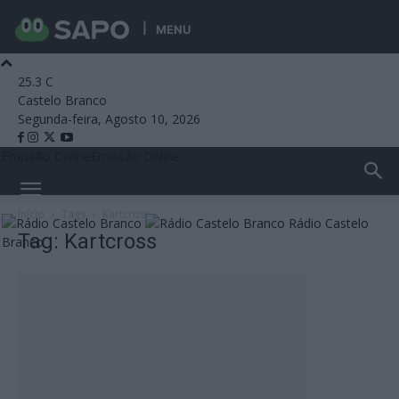
MENU
25.3
C
Castelo Branco
Segunda-feira, Agosto 10, 2026
Emissão Online
Emissão Online
Início
Tags
Kartcross
Rádio Castelo
Tag: Kartcross
Branco