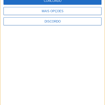
CONCORDO
Rádio Castelo Branco
-
19 de Setembro, 2024
0
MAIS OPÇÕES
DISCORDO
1
2
PUBLICIDADE
PUBLICIDADE
PUBLICIDADE