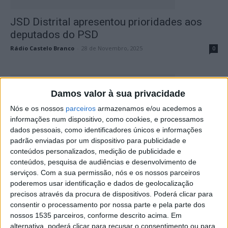
JSD Distrital apresentou prioridades aos
deputados do PSD
Rádio Castelo Branco
-
28 de Novembro, 2025
0
Damos valor à sua privacidade
Nós e os nossos
parceiros
armazenamos e/ou acedemos a
informações num dispositivo, como cookies, e processamos
dados pessoais, como identificadores únicos e informações
padrão enviadas por um dispositivo para publicidade e
conteúdos personalizados, medição de publicidade e
conteúdos, pesquisa de audiências e desenvolvimento de
JSD Castelo Branco lamenta que “coração
serviços.
Com a sua permissão, nós e os nossos parceiros
da cidade permanece esquecido”
poderemos usar identificação e dados de geolocalização
precisos através da procura de dispositivos. Poderá clicar para
Rádio Castelo Branco
-
29 de Maio, 2025
0
consentir o processamento por nossa parte e pela parte dos
nossos 1535 parceiros, conforme descrito acima. Em
alternativa, poderá clicar para recusar o consentimento ou para