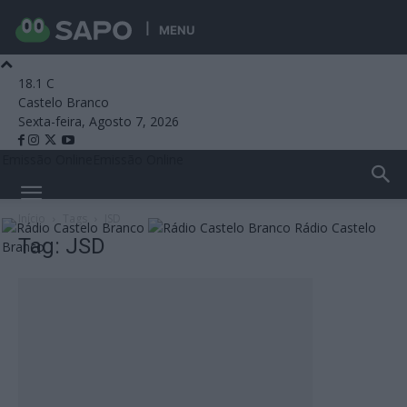
MENU
18.1
C
Castelo Branco
Sexta-feira, Agosto 7, 2026
Emissão Online
Emissão Online
Início
Tags
JSD
Rádio Castelo
Tag: JSD
Branco