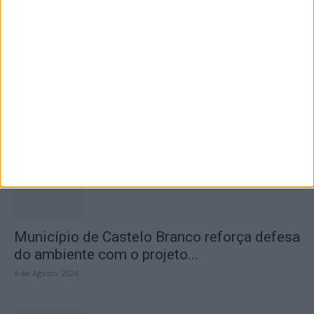
Concurso de Fotografia “Padre João Maia
2026” distinguiu os melhores olhares...
6 de Agosto, 2026
Município de Castelo Branco reforça defesa
do ambiente com o projeto...
6 de Agosto, 2026