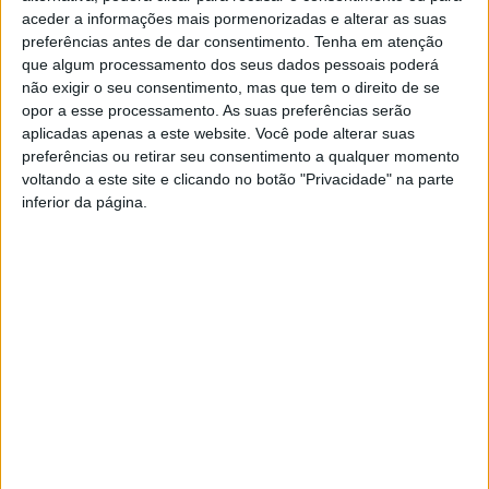
aceder a informações mais pormenorizadas e alterar as suas
preferências antes de dar consentimento.
Tenha em atenção
que algum processamento dos seus dados pessoais poderá
não exigir o seu consentimento, mas que tem o direito de se
opor a esse processamento. As suas preferências serão
aplicadas apenas a este website. Você pode alterar suas
preferências ou retirar seu consentimento a qualquer momento
voltando a este site e clicando no botão "Privacidade" na parte
Conferência Horizontes com a presença de
inferior da página.
Paulo Portas
Rádio Castelo Branco
-
28 de Março, 2025
0