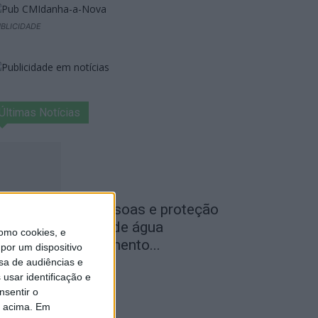
BLICIDADE
Últimas Notícias
egurança das pessoas e proteção
o abastecimento de água
omo cookies, e
ustificam encerramento...
por um dispositivo
sa de audiências e
de Agosto, 2026
usar identificação e
nsentir o
o acima. Em