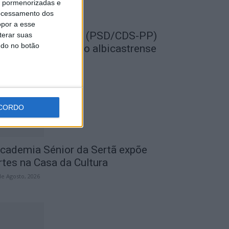
is pormenorizadas e
ocessamento dos
opor a esse
EMPRE por todos (PSD/CDS-PP)
terar suas
ndo no botão
uestiona Município albicastrense
obre o fecho do...
de Agosto, 2026
CORDO
cademia Sénior da Sertã expõe
rtes na Casa da Cultura
de Agosto, 2026