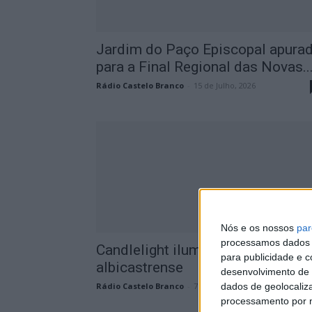
Jardim do Paço Episcopal apura
para a Final Regional das Novas..
Rádio Castelo Branco
-
15 de Julho, 2026
Nós e os nossos
par
processamos dados p
Candlelight iluminam noite
para publicidade e 
albicastrense
desenvolvimento de 
dados de geolocaliza
Rádio Castelo Branco
-
7 de Agosto, 2023
processamento por n