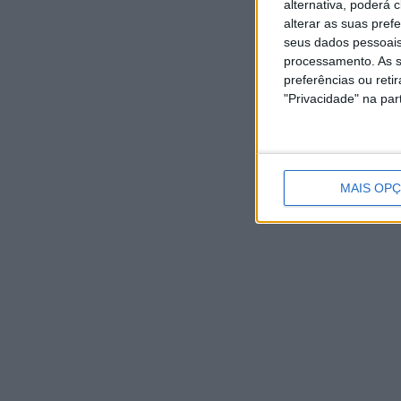
alternativa, poderá
alterar as suas pref
seus dados pessoais
processamento. As s
preferências ou reti
"Privacidade" na part
MAIS OP