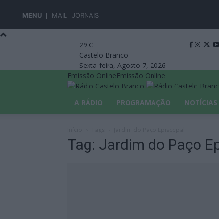
MENU
MAIL
JORNAIS
29
C
Castelo Branco
Sexta-feira, Agosto 7, 2026
Emissão Online
Emissão Online
A RÁDIO
PROGRAMAÇÃO
NOTÍCIAS
Início
Tags
Jardim do Paço Episcopal
Tag: Jardim do Paço E