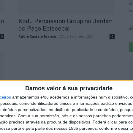
PU
do
Kodu Percussion Group no Jardim
.
do Paço Episcopal
Rádio Castelo Branco
-
27 de Setembro, 2024
0
0
S
Damos valor à sua privacidade
d
ceiros
armazenamos e/ou acedemos a informações num dispositivo, c
j
essoais, como identificadores únicos e informações padrão enviadas 
conteúdos personalizados, medição de publicidade e conteúdos, pesqui
7 
serviços.
Com a sua permissão, nós e os nossos parceiros poderemos 
ção precisos através da procura de dispositivos. Poderá clicar para co
0
ossa parte e pela parte dos nossos 1535 parceiros, conforme descrit