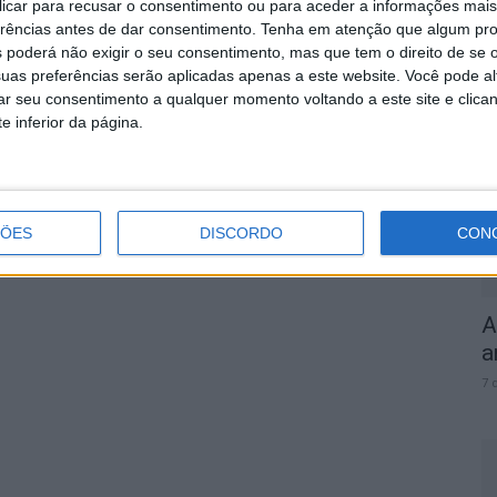
 clicar para recusar o consentimento ou para aceder a informações ma
erências antes de dar consentimento.
Tenha em atenção que algum pr
 poderá não exigir o seu consentimento, mas que tem o direito de se 
S
uas preferências serão aplicadas apenas a este website. Você pode al
rar seu consentimento a qualquer momento voltando a este site e clica
q
e inferior da página.
s
7 
ÇÕES
DISCORDO
CON
A
a
7 