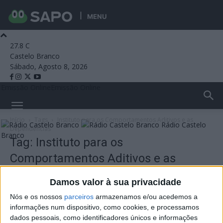
MENU
27.8
C
Castelo Branco
Sábado, Agosto 8, 2026
Emissão Online
Emissão Online
Início
Tags
Instituto para os Comportamentos Aditivos e as
Rádio Castelo
Dependências
Branco
Tag: Instituto para os
Comportamentos Aditivos e as
Dependências
Damos valor à sua privacidade
Nós e os nossos
parceiros
armazenamos e/ou acedemos a
informações num dispositivo, como cookies, e processamos
dados pessoais, como identificadores únicos e informações