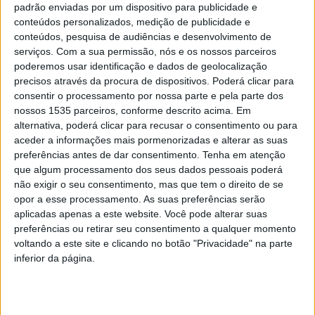
padrão enviadas por um dispositivo para publicidade e
conteúdos personalizados, medição de publicidade e
conteúdos, pesquisa de audiências e desenvolvimento de
serviços.
Com a sua permissão, nós e os nossos parceiros
poderemos usar identificação e dados de geolocalização
precisos através da procura de dispositivos. Poderá clicar para
I Congresso ICAD em Castelo Branco
consentir o processamento por nossa parte e pela parte dos
Rádio Castelo Branco
-
29 de Maio, 2025
0
nossos 1535 parceiros, conforme descrito acima. Em
alternativa, poderá clicar para recusar o consentimento ou para
aceder a informações mais pormenorizadas e alterar as suas
preferências antes de dar consentimento.
Tenha em atenção
PUBLICIDADE
que algum processamento dos seus dados pessoais poderá
não exigir o seu consentimento, mas que tem o direito de se
opor a esse processamento. As suas preferências serão
aplicadas apenas a este website. Você pode alterar suas
PUBLICIDADE
preferências ou retirar seu consentimento a qualquer momento
voltando a este site e clicando no botão "Privacidade" na parte
inferior da página.
PUBLICIDADE