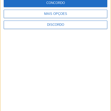
encerramento...
CONCORDO
7 de Agosto, 2026
MAIS OPÇÕES
DISCORDO
SEMPRE por todos (PSD/CDS-PP)
questiona Município albicastrense sobre o
fecho do...
7 de Agosto, 2026
Academia Sénior da Sertã expõe artes na
Casa da Cultura