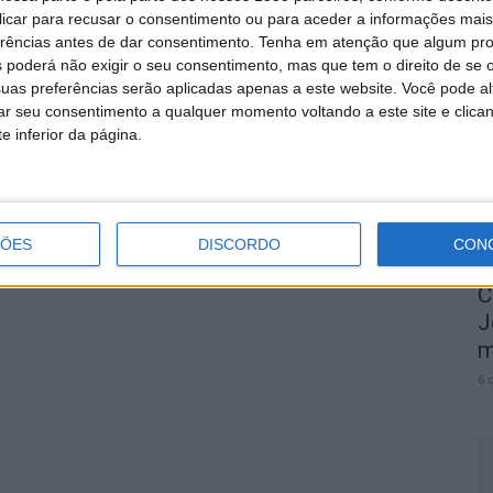
 clicar para recusar o consentimento ou para aceder a informações ma
erências antes de dar consentimento.
Tenha em atenção que algum pr
 poderá não exigir o seu consentimento, mas que tem o direito de se 
O
uas preferências serão aplicadas apenas a este website. Você pode al
e
rar seu consentimento a qualquer momento voltando a este site e clica
e inferior da página.
6 
ÇÕES
DISCORDO
CON
C
J
m
6 