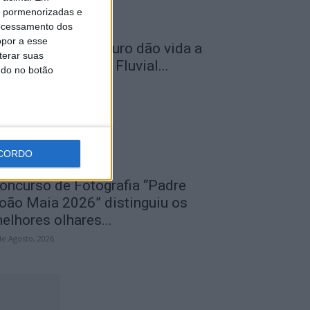
is pormenorizadas e
ocessamento dos
opor a esse
lhares sobre o futuro dão vida a
terar suas
xposição na Praia Fluvial...
ndo no botão
de Agosto, 2026
CORDO
oncurso de Fotografia “Padre
oão Maia 2026” distinguiu os
elhores olhares...
de Agosto, 2026