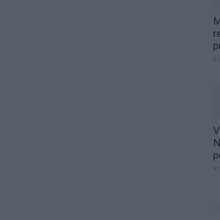
M
r
p
6 
V
N
p
6 