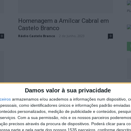
PU
Homenagem a Amílcar Cabral em
Castelo Branco
Rádio Castelo Branco
-
2 de Junho, 2023
0
0
P
Damos valor à sua privacidade
c
ceiros
armazenamos e/ou acedemos a informações num dispositivo, c
r
essoais, como identificadores únicos e informações padrão enviadas 
6 
conteúdos personalizados, medição de publicidade e conteúdos, pesqui
serviços.
Com a sua permissão, nós e os nossos parceiros poderemos 
0
ção precisos através da procura de dispositivos. Poderá clicar para co
ossa parte e pela parte dos nossos 1535 parceiros, conforme descrit