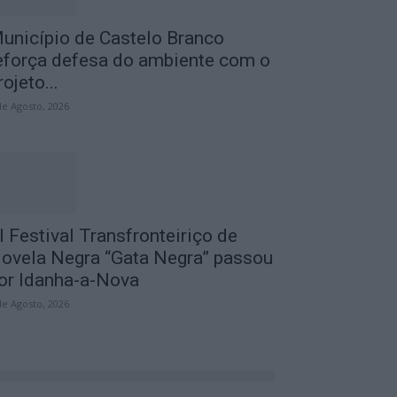
unicípio de Castelo Branco
eforça defesa do ambiente com o
rojeto...
de Agosto, 2026
I Festival Transfronteiriço de
ovela Negra “Gata Negra” passou
or Idanha-a-Nova
de Agosto, 2026