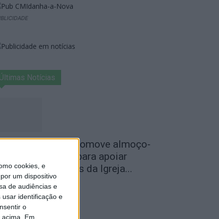
BLICIDADE
Últimas Notícias
roença-a-Velha promove almoço-
onvívio solidário para apoiar
omo cookies, e
estauro dos altares da Igreja...
por um dispositivo
de Agosto, 2026
sa de audiências e
usar identificação e
nsentir o
o acima. Em