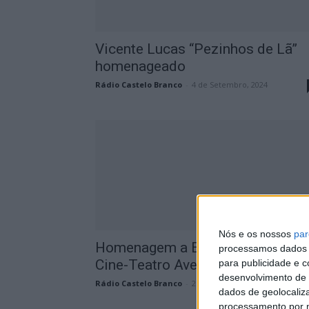
Vicente Lucas “Pezinhos de Lã”
homenageado
Rádio Castelo Branco
-
4 de Setembro, 2024
Nós e os nossos
par
Homenagem a Eugénia Lima no
processamos dados p
Cine-Teatro Avenida
para publicidade e 
desenvolvimento de 
Rádio Castelo Branco
-
26 de Maio, 2023
dados de geolocaliza
processamento por n