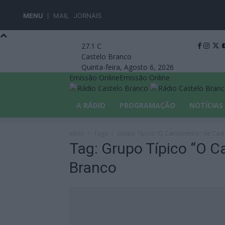
MENU
MAIL
JORNAIS
27.1
C
Castelo Branco
Quinta-feira, Agosto 6, 2026
Emissão Online
Emissão Online
A RÁDIO
PROGRAMAÇÃO
NOTÍCIAS
Início
Tags
Grupo Típico “O Cancioneiro” de Cas
Tag: Grupo Típico “O C
Branco