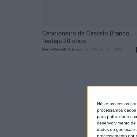
Cancioneiro de Castelo Branco
festeja 20 anos
Rádio Castelo Branco
-
29 de Novembro, 2024
Nós e os nossos
par
processamos dados p
para publicidade e 
desenvolvimento de 
dados de geolocaliza
processamento por n