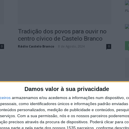
PU
Tradição dos povos para ouvir no
centro cívico de Castelo Branco
Rádio Castelo Branco
-
8 de Agosto, 2024
0
0
V
Damos valor à sua privacidade
N
ceiros
armazenamos e/ou acedemos a informações num dispositivo, c
p
essoais, como identificadores únicos e informações padrão enviadas 
6 
conteúdos personalizados, medição de publicidade e conteúdos, pesqui
serviços.
Com a sua permissão, nós e os nossos parceiros poderemos 
ção precisos através da procura de dispositivos. Poderá clicar para co
ossa parte e pela parte dos nossos 1535 parceiros, conforme descrit