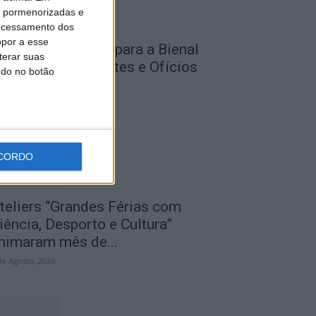
is pormenorizadas e
ocessamento dos
opor a esse
nscrições abertas para a Bienal
terar suas
nternacional de Artes e Ofícios
ndo no botão
026
de Agosto, 2026
CORDO
teliers “Grandes Férias com
iência, Desporto e Cultura”
nimaram mês de...
de Agosto, 2026