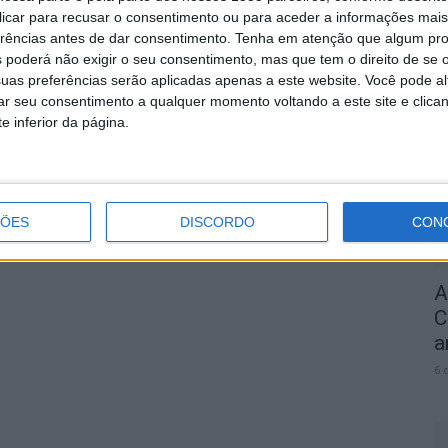
 clicar para recusar o consentimento ou para aceder a informações ma
erências antes de dar consentimento.
Tenha em atenção que algum pr
 poderá não exigir o seu consentimento, mas que tem o direito de se 
I
uas preferências serão aplicadas apenas a este website. Você pode al
I
rar seu consentimento a qualquer momento voltando a este site e clica
2
e inferior da página.
6 
ÇÕES
DISCORDO
CON
A
C
a
6 