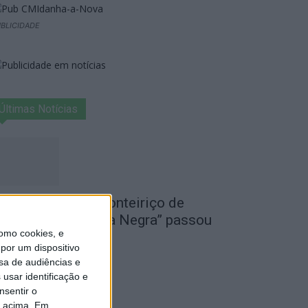
BLICIDADE
Últimas Notícias
I Festival Transfronteiriço de
ovela Negra “Gata Negra” passou
omo cookies, e
or Idanha-a-Nova
por um dispositivo
de Agosto, 2026
sa de audiências e
usar identificação e
nsentir o
o acima. Em