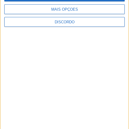
MAIS OPÇÕES
DISCORDO
Município proencense abre concurso para
lotes habitacionais e reforça aposta na...
10 de Agosto, 2026
Oficinas “Conta e Cria” regressam em
agosto à Sertã
10 de Agosto, 2026