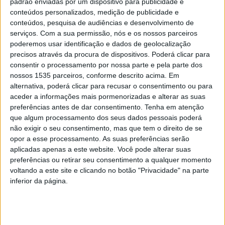
padrão enviadas por um dispositivo para publicidade e
conteúdos personalizados, medição de publicidade e
conteúdos, pesquisa de audiências e desenvolvimento de
serviços.
Com a sua permissão, nós e os nossos parceiros
4º Festival Internacional de Tango
poderemos usar identificação e dados de geolocalização
Argentino da Beira Baixa foi um...
precisos através da procura de dispositivos. Poderá clicar para
Rádio Castelo Branco
-
21 de Outubro, 2025
0
consentir o processamento por nossa parte e pela parte dos
nossos 1535 parceiros, conforme descrito acima. Em
alternativa, poderá clicar para recusar o consentimento ou para
aceder a informações mais pormenorizadas e alterar as suas
preferências antes de dar consentimento.
Tenha em atenção
PUBLICIDADE
que algum processamento dos seus dados pessoais poderá
não exigir o seu consentimento, mas que tem o direito de se
opor a esse processamento. As suas preferências serão
PUBLICIDADE
aplicadas apenas a este website. Você pode alterar suas
preferências ou retirar seu consentimento a qualquer momento
voltando a este site e clicando no botão "Privacidade" na parte
inferior da página.
PUBLICIDADE