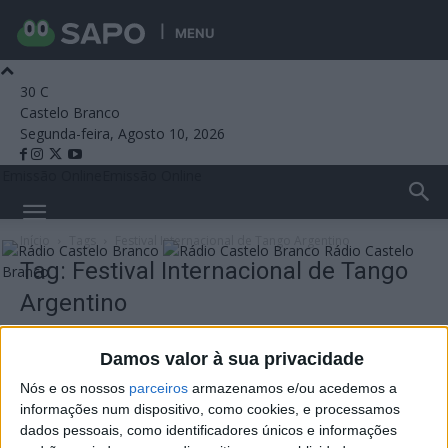
MENU
30
C
Castelo Branco
Segunda-feira, Agosto 10, 2026
Emissão Online
Emissão Online
Início
Tags
Festival Internacional de Tango Argentino
Rádio Castelo
Tag: Festival Internacional de Tango
Branco
Argentino
Damos valor à sua privacidade
Nós e os nossos
parceiros
armazenamos e/ou acedemos a
informações num dispositivo, como cookies, e processamos
dados pessoais, como identificadores únicos e informações