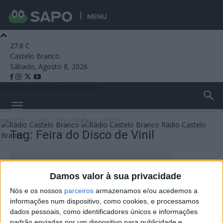
MENU
27.8
C
Castelo Branco
Sábado, Agosto 8, 2026
Emissão Online
Emissão Online
Início
Tags
Feira do Disco de Vinil
Rádio Castelo
Tag: Feira do Disco de Vinil
Branco
Damos valor à sua privacidade
Nós e os nossos
parceiros
armazenamos e/ou acedemos a
informações num dispositivo, como cookies, e processamos
dados pessoais, como identificadores únicos e informações
padrão enviadas por um dispositivo para publicidade e