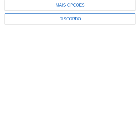
MAIS OPÇÕES
DISCORDO
SEMPRE por todos (PSD/CDS-PP)
questiona Município albicastrense sobre o
fecho do...
7 de Agosto, 2026
Academia Sénior da Sertã expõe artes na
Casa da Cultura
7 de Agosto, 2026