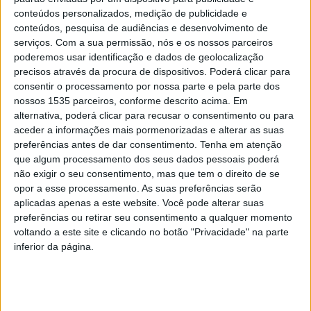
conteúdos personalizados, medição de publicidade e
Feira do Disco de Vinil de volta em março
conteúdos, pesquisa de audiências e desenvolvimento de
serviços.
Com a sua permissão, nós e os nossos parceiros
Rádio Castelo Branco
-
17 de Março, 2026
0
poderemos usar identificação e dados de geolocalização
precisos através da procura de dispositivos. Poderá clicar para
consentir o processamento por nossa parte e pela parte dos
nossos 1535 parceiros, conforme descrito acima. Em
PUBLICIDADE
alternativa, poderá clicar para recusar o consentimento ou para
aceder a informações mais pormenorizadas e alterar as suas
preferências antes de dar consentimento.
Tenha em atenção
que algum processamento dos seus dados pessoais poderá
PUBLICIDADE
não exigir o seu consentimento, mas que tem o direito de se
opor a esse processamento. As suas preferências serão
aplicadas apenas a este website. Você pode alterar suas
preferências ou retirar seu consentimento a qualquer momento
PUBLICIDADE
voltando a este site e clicando no botão "Privacidade" na parte
inferior da página.
Últimas Notícias