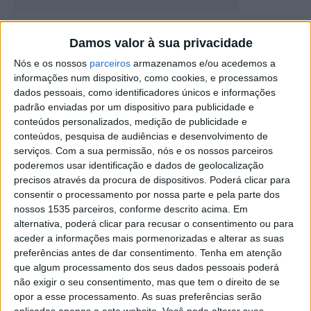
Presidente do CNIPES participa nas
Damos valor à sua privacidade
comemorações do 41º aniversário da ESE
Nós e os nossos
parceiros
armazenamos e/ou acedemos a
Rádio Castelo Branco
-
17 de Outubro, 2025
0
informações num dispositivo, como cookies, e processamos
dados pessoais, como identificadores únicos e informações
padrão enviadas por um dispositivo para publicidade e
conteúdos personalizados, medição de publicidade e
conteúdos, pesquisa de audiências e desenvolvimento de
serviços.
Com a sua permissão, nós e os nossos parceiros
poderemos usar identificação e dados de geolocalização
precisos através da procura de dispositivos. Poderá clicar para
consentir o processamento por nossa parte e pela parte dos
nossos 1535 parceiros, conforme descrito acima. Em
alternativa, poderá clicar para recusar o consentimento ou para
Licenciatura em Treino Desportivo e
aceder a informações mais pormenorizadas e alterar as suas
Preparação Física do IPCB acreditada
preferências antes de dar consentimento.
Tenha em atenção
pelo...
que algum processamento dos seus dados pessoais poderá
não exigir o seu consentimento, mas que tem o direito de se
Rádio Castelo Branco
-
4 de Setembro, 2025
0
opor a esse processamento. As suas preferências serão
aplicadas apenas a este website. Você pode alterar suas