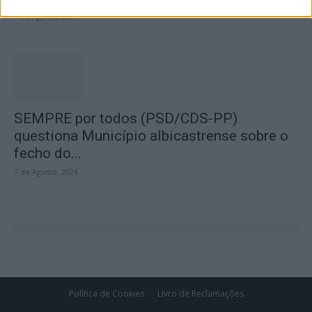
7 de Agosto, 2026
SEMPRE por todos (PSD/CDS-PP)
questiona Município albicastrense sobre o
fecho do...
7 de Agosto, 2026
Política de Cookies
Livro de Reclamações