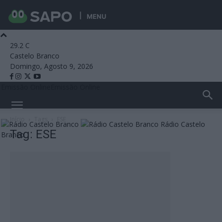
MENU
29.2
C
Castelo Branco
Domingo, Agosto 9, 2026
Emissão Online
Emissão Online
Início
Tags
ESE
Rádio Castelo
Tag: ESE
Branco