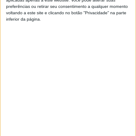
preferências ou retirar seu consentimento a qualquer momento
voltando a este site e clicando no botão "Privacidade" na parte
inferior da página.
Maria da Natividade Pires presente no II
Simpósio Internacional de Literatura...
Rádio Castelo Branco
-
25 de Julho, 2025
0