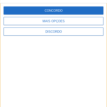
PUBLICIDADE
CONCORDO
MAIS OPÇÕES
DISCORDO
Últimas Notícias
Vila de Rei celebra Dia Internacional da
Juventude com transporte gratuito...
9 de Agosto, 2026