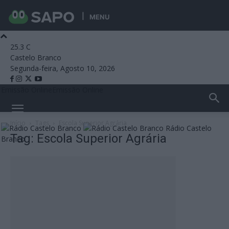
MENU
25.3
C
Castelo Branco
Segunda-feira, Agosto 10, 2026
Emissão Online
Emissão Online
Início
Tags
Escola Superior Agrária
Rádio Castelo
Tag: Escola Superior Agrária
Branco