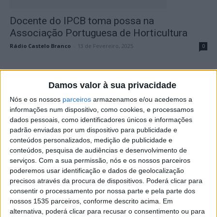
Docente do IPCB toma possa na
Associação Portuguesa de Horticultura
Rádio Castelo Branco
-
13 de Fevereiro, 2025
0
Damos valor à sua privacidade
Nós e os nossos
parceiros
armazenamos e/ou acedemos a
informações num dispositivo, como cookies, e processamos
dados pessoais, como identificadores únicos e informações
padrão enviadas por um dispositivo para publicidade e
conteúdos personalizados, medição de publicidade e
conteúdos, pesquisa de audiências e desenvolvimento de
IPCB continua a reforçar a sustentabilidade
serviços.
Com a sua permissão, nós e os nossos parceiros
e eficiência energética
poderemos usar identificação e dados de geolocalização
precisos através da procura de dispositivos. Poderá clicar para
Rádio Castelo Branco
-
6 de Fevereiro, 2025
0
consentir o processamento por nossa parte e pela parte dos
nossos 1535 parceiros, conforme descrito acima. Em
alternativa, poderá clicar para recusar o consentimento ou para