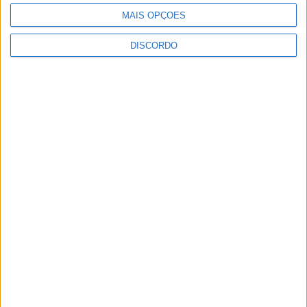
IPCB dinamizou I9Tech Inspiring & Creating
MAIS OPÇÕES
Rádio Castelo Branco
-
6 de Dezembro, 2024
0
DISCORDO
5
6
7
PUBLICIDADE
PUBLICIDADE
PUBLICIDADE