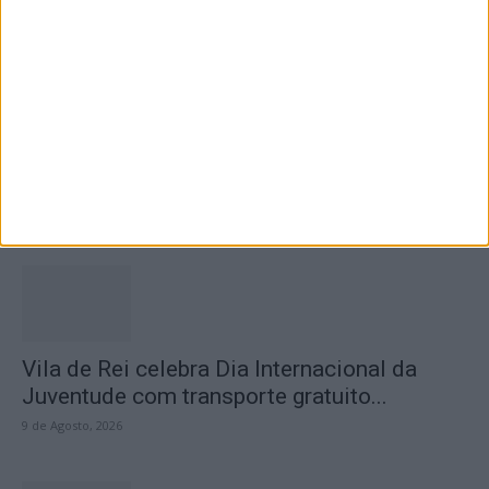
Oficinas “Conta e Cria” regressam em
agosto à Sertã
10 de Agosto, 2026
Vila de Rei celebra Dia Internacional da
Juventude com transporte gratuito...
9 de Agosto, 2026