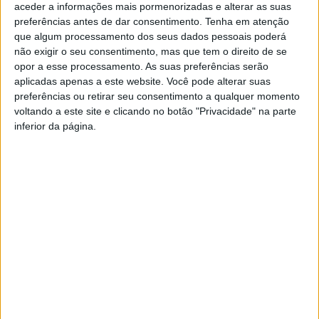
aceder a informações mais pormenorizadas e alterar as suas
preferências antes de dar consentimento.
Tenha em atenção
que algum processamento dos seus dados pessoais poderá
não exigir o seu consentimento, mas que tem o direito de se
opor a esse processamento. As suas preferências serão
aplicadas apenas a este website. Você pode alterar suas
preferências ou retirar seu consentimento a qualquer momento
voltando a este site e clicando no botão "Privacidade" na parte
Campeonato de Cães de Pastoreio na
inferior da página.
Escola Superior Agrária
Rádio Castelo Branco
-
5 de Fevereiro, 2025
0