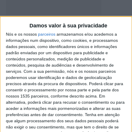
Atividade “Cientista regressa à Escola”
Damos valor à sua privacidade
chegou a Proença-a-Nova
Nós e os nossos
parceiros
armazenamos e/ou acedemos a
Rádio Castelo Branco
-
15 de Janeiro, 2025
0
informações num dispositivo, como cookies, e processamos
dados pessoais, como identificadores únicos e informações
padrão enviadas por um dispositivo para publicidade e
conteúdos personalizados, medição de publicidade e
conteúdos, pesquisa de audiências e desenvolvimento de
serviços.
Com a sua permissão, nós e os nossos parceiros
poderemos usar identificação e dados de geolocalização
precisos através da procura de dispositivos. Poderá clicar para
consentir o processamento por nossa parte e pela parte dos
nossos 1535 parceiros, conforme descrito acima. Em
alternativa, poderá clicar para recusar o consentimento ou para
Escola Básica e Secundária Pedro da
aceder a informações mais pormenorizadas e alterar as suas
Fonseca assinalou o Dia Mundial...
preferências antes de dar consentimento.
Tenha em atenção
que algum processamento dos seus dados pessoais poderá
Rádio Castelo Branco
-
22 de Outubro, 2024
0
não exigir o seu consentimento, mas que tem o direito de se