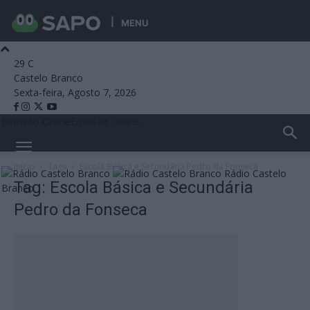
MENU
29
C
Castelo Branco
Sexta-feira, Agosto 7, 2026
Emissão Online
Emissão Online
Início
Tags
Escola Básica e Secundária Pedro da Fonseca
Rádio Castelo
Tag: Escola Básica e Secundária
Branco
Pedro da Fonseca