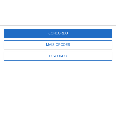
PUBLICIDADE
PUBLICIDADE
CONCORDO
MAIS OPÇÕES
PUBLICIDADE
DISCORDO
Últimas Notícias
Segurança das pessoas e proteção do