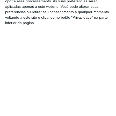
opor a esse processamento. As suas preferências serão
aplicadas apenas a este website. Você pode alterar suas
preferências ou retirar seu consentimento a qualquer momento
voltando a este site e clicando no botão "Privacidade" na parte
inferior da página.
Escola Pedro da Fonseca participa em
intercâmbio através do Programa Partilha...
Rádio Castelo Branco
-
28 de Maio, 2024
0