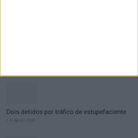
7 de Agosto, 2026
Academia Sénior da Sertã expõe artes na
Casa da Cultura
7 de Agosto, 2026
Dois detidos por tráfico de estupefaciente
7 de Agosto, 2026