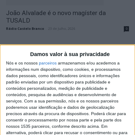
João Alvalade é o novo magíster da
TUSALD
Rádio Castelo Branco
-
23 de Julho, 2026
0
Damos valor à sua privacidade
Nós e os nossos
parceiros
armazenamos e/ou acedemos a
informações num dispositivo, como cookies, e processamos
dados pessoais, como identificadores únicos e informações
padrão enviadas por um dispositivo para publicidade e
conteúdos personalizados, medição de publicidade e
conteúdos, pesquisa de audiências e desenvolvimento de
ESALD festeja 78º aniversário
serviços.
Com a sua permissão, nós e os nossos parceiros
poderemos usar identificação e dados de geolocalização
Rádio Castelo Branco
-
3 de Junho, 2026
0
precisos através da procura de dispositivos. Poderá clicar para
consentir o processamento por nossa parte e pela parte dos
nossos 1535 parceiros, conforme descrito acima. Em
alternativa, poderá clicar para recusar o consentimento ou para