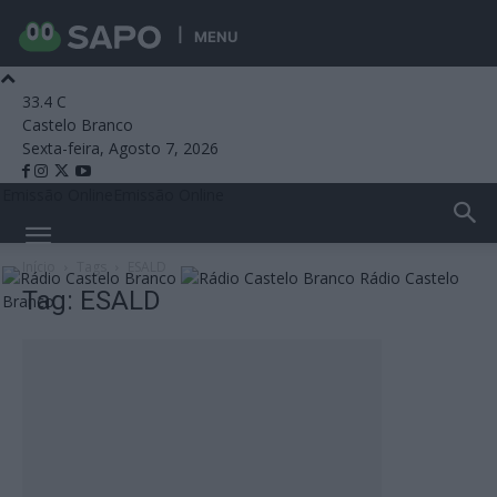
MENU
33.4
C
Castelo Branco
Sexta-feira, Agosto 7, 2026
Emissão Online
Emissão Online
Início
Tags
ESALD
Rádio Castelo
Tag: ESALD
Branco