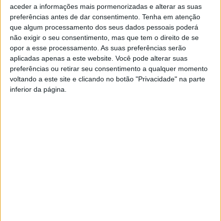
aceder a informações mais pormenorizadas e alterar as suas
preferências antes de dar consentimento.
Tenha em atenção
que algum processamento dos seus dados pessoais poderá
não exigir o seu consentimento, mas que tem o direito de se
opor a esse processamento. As suas preferências serão
aplicadas apenas a este website. Você pode alterar suas
preferências ou retirar seu consentimento a qualquer momento
ESALD promove programas de fisioterapia
voltando a este site e clicando no botão "Privacidade" na parte
para a população
inferior da página.
Rádio Castelo Branco
-
15 de Janeiro, 2026
0
ESALD organiza evento sobre IA em saúde