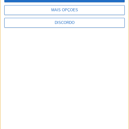
Rádio Castelo Branco
-
22 de Outubro, 2025
0
MAIS OPÇÕES
DISCORDO
1
2
3
PUBLICIDADE
PUBLICIDADE
PUBLICIDADE