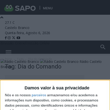
MENU
27.1
C
Castelo Branco
Quinta-feira, Agosto 6, 2026
Emissão Online
Emissão Online
Início
Tags
Dia do Comando
Rádio Castelo
Tag: Dia do Comando
Branco
Damos valor à sua privacidade
Nós e os nossos
parceiros
armazenamos e/ou acedemos a
informações num dispositivo, como cookies, e processamos
dados pessoais, como identificadores únicos e informações