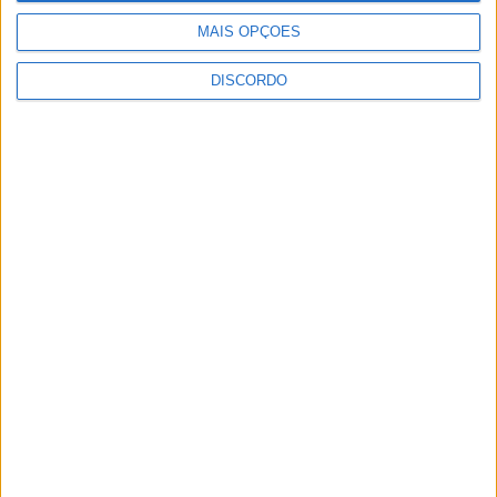
MAIS OPÇÕES
DISCORDO
Ateliers “Grandes Férias com Ciência,
Desporto e Cultura” animaram mês de...
6 de Agosto, 2026
Club Deportivo Doryoku de Salamanca
realizou campo de férias em Penamacor
6 de Agosto, 2026