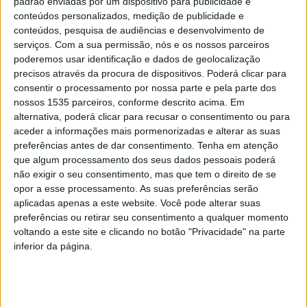
padrão enviadas por um dispositivo para publicidade e
conteúdos personalizados, medição de publicidade e
GNR está há 111 anos no distrito de
conteúdos, pesquisa de audiências e desenvolvimento de
Castelo Branco
serviços.
Com a sua permissão, nós e os nossos parceiros
poderemos usar identificação e dados de geolocalização
Rádio Castelo Branco
-
29 de Março, 2023
0
precisos através da procura de dispositivos. Poderá clicar para
consentir o processamento por nossa parte e pela parte dos
nossos 1535 parceiros, conforme descrito acima. Em
alternativa, poderá clicar para recusar o consentimento ou para
PUBLICIDADE
aceder a informações mais pormenorizadas e alterar as suas
preferências antes de dar consentimento.
Tenha em atenção
que algum processamento dos seus dados pessoais poderá
não exigir o seu consentimento, mas que tem o direito de se
PUBLICIDADE
opor a esse processamento. As suas preferências serão
aplicadas apenas a este website. Você pode alterar suas
preferências ou retirar seu consentimento a qualquer momento
voltando a este site e clicando no botão "Privacidade" na parte
PUBLICIDADE
inferior da página.