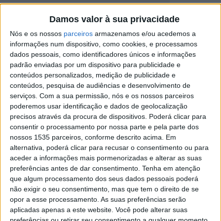
Damos valor à sua privacidade
Concurso de Presépios com inscrições
abertas
Nós e os nossos
parceiros
armazenamos e/ou acedemos a
informações num dispositivo, como cookies, e processamos
Rádio Castelo Branco
-
10 de Dezembro, 2025
0
dados pessoais, como identificadores únicos e informações
padrão enviadas por um dispositivo para publicidade e
conteúdos personalizados, medição de publicidade e
conteúdos, pesquisa de audiências e desenvolvimento de
serviços.
Com a sua permissão, nós e os nossos parceiros
poderemos usar identificação e dados de geolocalização
precisos através da procura de dispositivos. Poderá clicar para
consentir o processamento por nossa parte e pela parte dos
nossos 1535 parceiros, conforme descrito acima. Em
alternativa, poderá clicar para recusar o consentimento ou para
aceder a informações mais pormenorizadas e alterar as suas
Conhecidos os vencedores do concurso de
preferências antes de dar consentimento.
Tenha em atenção
Presépio 2024 em Idanha-a-Nova
que algum processamento dos seus dados pessoais poderá
Rádio Castelo Branco
-
8 de Janeiro, 2025
não exigir o seu consentimento, mas que tem o direito de se
0
opor a esse processamento. As suas preferências serão
aplicadas apenas a este website. Você pode alterar suas
preferências ou retirar seu consentimento a qualquer momento