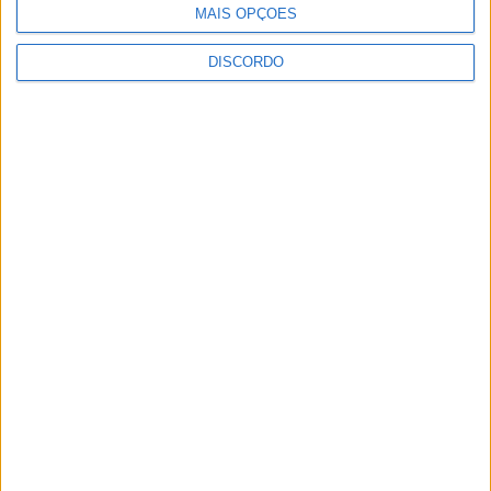
MAIS OPÇÕES
DISCORDO
Vila de Rei celebra Dia Internacional da
Juventude com transporte gratuito...
9 de Agosto, 2026
GNR recupera Mocho-Galego
9 de Agosto, 2026