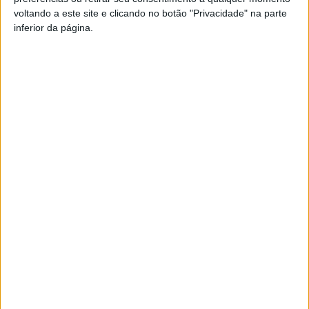
voltando a este site e clicando no botão "Privacidade" na parte
inferior da página.
Inscrições abertas para o Concurso de
Presépios em Idanha-a-Nova
Rádio Castelo Branco
-
3 de Dezembro, 2024
0