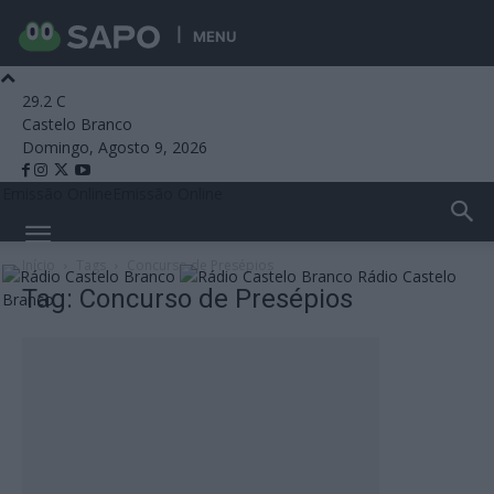
MENU
29.2
C
Castelo Branco
Domingo, Agosto 9, 2026
Emissão Online
Emissão Online
Início
Tags
Concurso de Presépios
Rádio Castelo
Tag: Concurso de Presépios
Branco