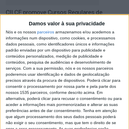
CILCE promove Cursos Regulares de
Línguas no segundo semestre de 2025/26
Damos valor à sua privacidade
Rádio Castelo Branco
-
2 de Fevereiro, 2026
0
Nós e os nossos
parceiros
armazenamos e/ou acedemos a
informações num dispositivo, como cookies, e processamos
dados pessoais, como identificadores únicos e informações
padrão enviadas por um dispositivo para publicidade e
conteúdos personalizados, medição de publicidade e
conteúdos, pesquisa de audiências e desenvolvimento de
serviços.
Com a sua permissão, nós e os nossos parceiros
poderemos usar identificação e dados de geolocalização
precisos através da procura de dispositivos. Poderá clicar para
consentir o processamento por nossa parte e pela parte dos
nossos 1535 parceiros, conforme descrito acima. Em
Cursos de línguas do CILCE do IPCB com
alternativa, poderá clicar para recusar o consentimento ou para
inscrições abertas
aceder a informações mais pormenorizadas e alterar as suas
Rádio Castelo Branco
-
3 de Setembro, 2025
0
preferências antes de dar consentimento.
Tenha em atenção
que algum processamento dos seus dados pessoais poderá
não exigir o seu consentimento, mas que tem o direito de se
opor a esse processamento. As suas preferências serão