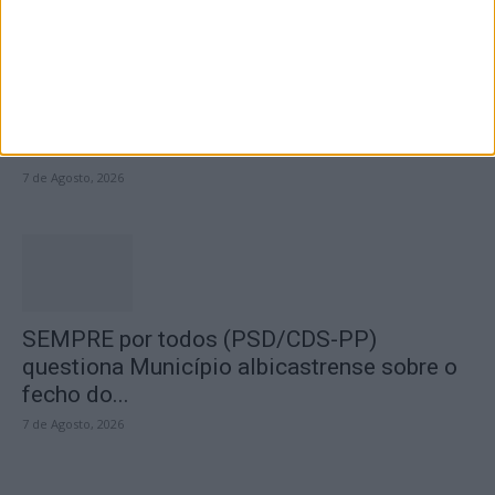
Segurança das pessoas e proteção do
abastecimento de água justificam
encerramento...
7 de Agosto, 2026
SEMPRE por todos (PSD/CDS-PP)
questiona Município albicastrense sobre o
fecho do...
7 de Agosto, 2026