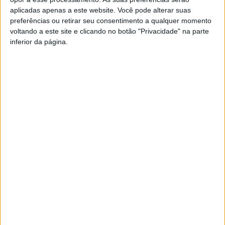
aplicadas apenas a este website. Você pode alterar suas
preferências ou retirar seu consentimento a qualquer momento
voltando a este site e clicando no botão "Privacidade" na parte
inferior da página.
Cursos do CILCE do IPCB com inscrições
abertas
Rádio Castelo Branco
-
24 de Janeiro, 2025
0