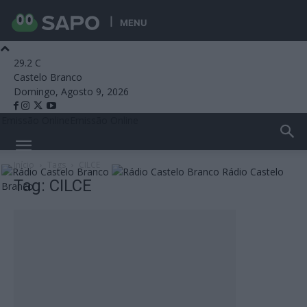
MENU
29.2
C
Castelo Branco
Domingo, Agosto 9, 2026
Emissão Online
Emissão Online
Início
Tags
CILCE
Rádio Castelo
Tag: CILCE
Branco