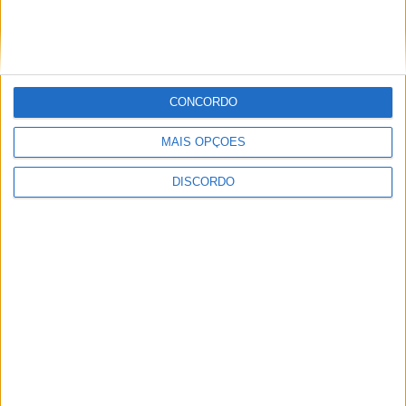
PUBLICIDADE
CONCORDO
PUBLICIDADE
MAIS OPÇÕES
DISCORDO
Últimas Notícias
Vila de Rei celebra Dia Internacional da
Juventude com transporte gratuito...