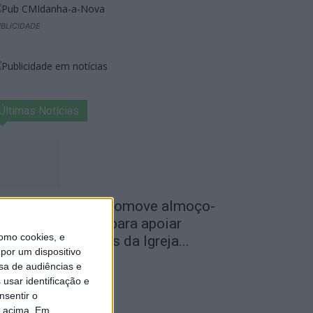
BLICIDADE
Últimas Notícias
roença-a-Velha promove almoço-
onvívio solidário para apoiar
omo cookies, e
estauro dos altares da Igreja...
por um dispositivo
de Agosto, 2026
sa de audiências e
usar identificação e
nsentir o
o acima. Em