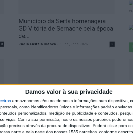
PU
Município da Sertã homenageia
GD Vitória de Sernache pela época
de...
Rádio Castelo Branco
-
10 de Junho, 2026
0
0
P
Damos valor à sua privacidade
c
ceiros
armazenamos e/ou acedemos a informações num dispositivo, c
r
essoais, como identificadores únicos e informações padrão enviadas 
6 
m
Feira do Caracol Belmiro
conteúdos personalizados, medição de publicidade e conteúdos, pesqui
serviços.
Com a sua permissão, nós e os nossos parceiros poderemos 
Domingos chegou de novo a
ção precisos através da procura de dispositivos. Poderá clicar para co
Cernache do...
ossa parte e pela parte dos nossos 1535 parceiros, conforme descrit