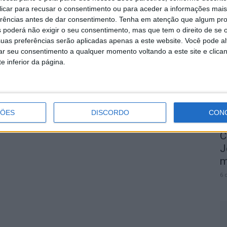
Rádio Castelo Branco
-
6 de Julho, 2023
0
0
 clicar para recusar o consentimento ou para aceder a informações ma
erências antes de dar consentimento.
Tenha em atenção que algum pr
 poderá não exigir o seu consentimento, mas que tem o direito de se 
O
uas preferências serão aplicadas apenas a este website. Você pode al
e
rar seu consentimento a qualquer momento voltando a este site e clica
e inferior da página.
6 
ÇÕES
DISCORDO
CON
C
J
m
6 