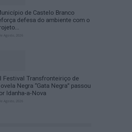
unicípio de Castelo Branco
eforça defesa do ambiente com o
rojeto...
de Agosto, 2026
I Festival Transfronteiriço de
ovela Negra “Gata Negra” passou
or Idanha-a-Nova
de Agosto, 2026