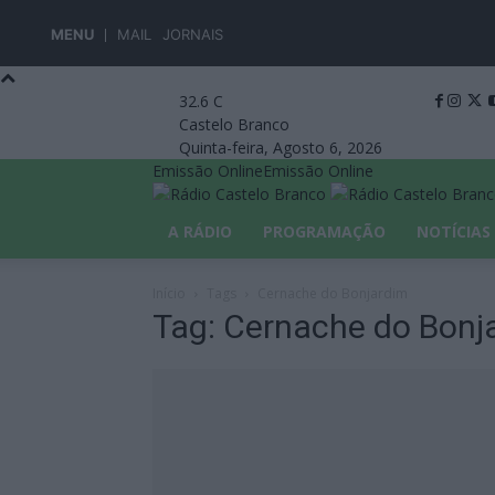
MENU
MAIL
JORNAIS
32.6
C
Castelo Branco
Quinta-feira, Agosto 6, 2026
Emissão Online
Emissão Online
A RÁDIO
PROGRAMAÇÃO
NOTÍCIAS
Início
Tags
Cernache do Bonjardim
Tag: Cernache do Bonj