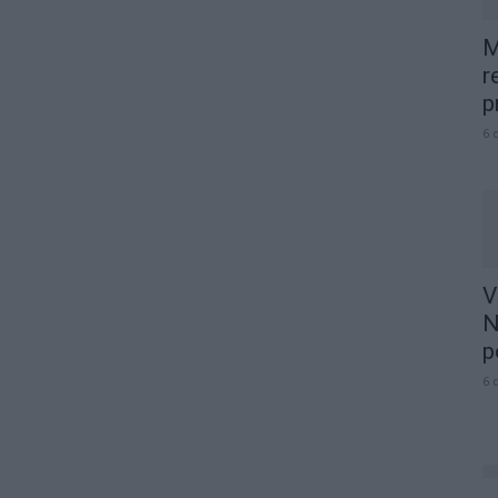
M
r
p
6 
V
N
p
6 