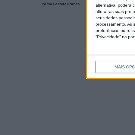
Rádio Castelo Branco
-
14 de Março, 2026
alternativa, poderá
alterar as suas pref
seus dados pessoais
processamento. As s
preferências ou reti
"Privacidade" na part
MAIS OP