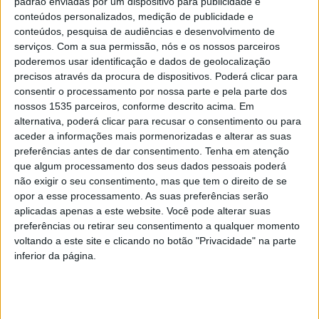
padrão enviadas por um dispositivo para publicidade e
conteúdos personalizados, medição de publicidade e
Município de Oleiros reforça apoio ao
conteúdos, pesquisa de audiências e desenvolvimento de
Centro de Shokotan da Casa...
serviços.
Com a sua permissão, nós e os nossos parceiros
poderemos usar identificação e dados de geolocalização
Rádio Castelo Branco
-
3 de Dezembro, 2024
0
precisos através da procura de dispositivos. Poderá clicar para
consentir o processamento por nossa parte e pela parte dos
nossos 1535 parceiros, conforme descrito acima. Em
alternativa, poderá clicar para recusar o consentimento ou para
PUBLICIDADE
aceder a informações mais pormenorizadas e alterar as suas
preferências antes de dar consentimento.
Tenha em atenção
que algum processamento dos seus dados pessoais poderá
não exigir o seu consentimento, mas que tem o direito de se
PUBLICIDADE
opor a esse processamento. As suas preferências serão
aplicadas apenas a este website. Você pode alterar suas
preferências ou retirar seu consentimento a qualquer momento
voltando a este site e clicando no botão "Privacidade" na parte
PUBLICIDADE
inferior da página.