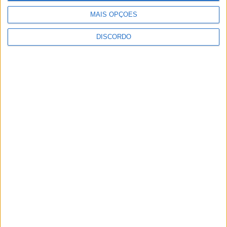
MAIS OPÇÕES
DISCORDO
SEMPRE por todos (PSD/CDS-PP)
questiona Município albicastrense sobre o
fecho do...
7 de Agosto, 2026
Academia Sénior da Sertã expõe artes na
Casa da Cultura
7 de Agosto, 2026