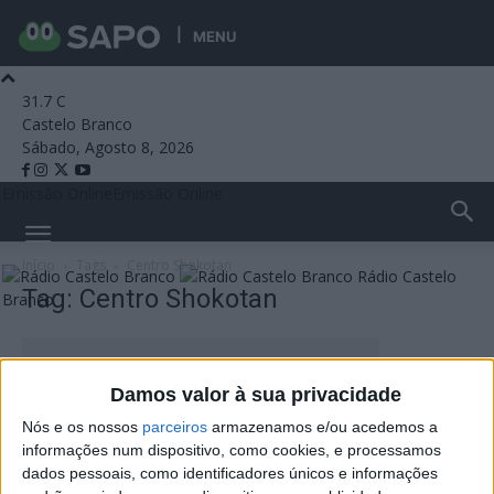
MENU
31.7
C
Castelo Branco
Sábado, Agosto 8, 2026
Emissão Online
Emissão Online
Início
Tags
Centro Shokotan
Rádio Castelo
Tag: Centro Shokotan
Branco
Damos valor à sua privacidade
Nós e os nossos
parceiros
armazenamos e/ou acedemos a
informações num dispositivo, como cookies, e processamos
dados pessoais, como identificadores únicos e informações