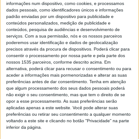
informações num dispositivo, como cookies, e processamos
dados pessoais, como identificadores únicos e informações
padrão enviadas por um dispositivo para publicidade e
Workshop: Tecnologia blockchain aplicada
conteúdos personalizados, medição de publicidade e
conteúdos, pesquisa de audiências e desenvolvimento de
à fileira das PAM
serviços.
Com a sua permissão, nós e os nossos parceiros
Rádio Castelo Branco
-
12 de Maio, 2023
0
poderemos usar identificação e dados de geolocalização
precisos através da procura de dispositivos. Poderá clicar para
consentir o processamento por nossa parte e pela parte dos
nossos 1535 parceiros, conforme descrito acima. Em
alternativa, poderá clicar para recusar o consentimento ou para
aceder a informações mais pormenorizadas e alterar as suas
preferências antes de dar consentimento.
Tenha em atenção
que algum processamento dos seus dados pessoais poderá
não exigir o seu consentimento, mas que tem o direito de se
opor a esse processamento. As suas preferências serão
aplicadas apenas a este website. Você pode alterar suas
Escola Superior Agrária executa projeto de
preferências ou retirar seu consentimento a qualquer momento
instalação de Arboreto de Espécies...
voltando a este site e clicando no botão "Privacidade" na parte
inferior da página.
Rádio Castelo Branco
-
11 de Maio, 2023
0