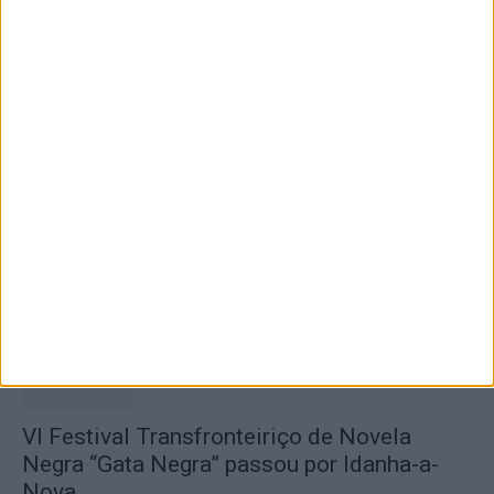
Concurso de Fotografia “Padre João Maia
2026” distinguiu os melhores olhares...
6 de Agosto, 2026
Município de Castelo Branco reforça defesa
do ambiente com o projeto...
6 de Agosto, 2026
VI Festival Transfronteiriço de Novela
Negra “Gata Negra” passou por Idanha-a-
Nova