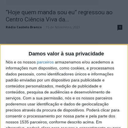
“Hoje quem manda sou eu” regressou ao
Centro Ciência Viva da...
Rádio Castelo Branco
-
15 de Novembro, 2023
0
Damos valor à sua privacidade
Nós e os nossos
parceiros
armazenamos e/ou acedemos a
informações num dispositivo, como cookies, e processamos
dados pessoais, como identificadores únicos e informações
padrão enviadas por um dispositivo para publicidade e
conteúdos personalizados, medição de publicidade e
conteúdos, pesquisa de audiências e desenvolvimento de
Milho-painço em destaque na 13ª Oficina
serviços.
Com a sua permissão, nós e os nossos parceiros
Bioaromas e BioAromas LIIS
poderemos usar identificação e dados de geolocalização
Rádio Castelo Branco
-
20 de Outubro, 2023
0
precisos através da procura de dispositivos. Poderá clicar para
consentir o processamento por nossa parte e pela parte dos
nossos 1535 parceiros, conforme descrito acima. Em
alternativa, poderá clicar para recusar o consentimento ou para