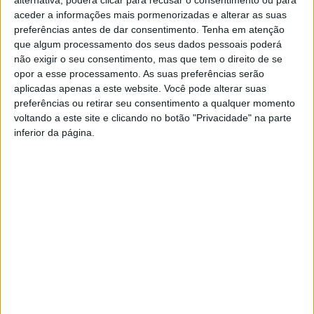
aceder a informações mais pormenorizadas e alterar as suas
preferências antes de dar consentimento.
Tenha em atenção
que algum processamento dos seus dados pessoais poderá
não exigir o seu consentimento, mas que tem o direito de se
opor a esse processamento. As suas preferências serão
aplicadas apenas a este website. Você pode alterar suas
preferências ou retirar seu consentimento a qualquer momento
Centro Ciência Viva da Floresta vence
voltando a este site e clicando no botão "Privacidade" na parte
inferior da página.
Prémio BPI Fundação “La Caixa”
Rádio Castelo Branco
-
4 de Outubro, 2023
0