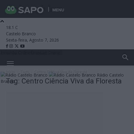
MENU
18.1
C
Castelo Branco
Sexta-feira, Agosto 7, 2026
Emissão Online
Emissão Online
Início
Tags
Centro Ciência Viva da Floresta
Rádio Castelo
Tag: Centro Ciência Viva da Floresta
Branco