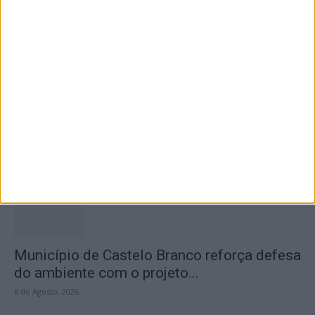
6 de Agosto, 2026
Concurso de Fotografia “Padre João Maia
2026” distinguiu os melhores olhares...
6 de Agosto, 2026
Município de Castelo Branco reforça defesa
do ambiente com o projeto...
6 de Agosto, 2026