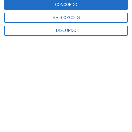
workshop sobre vespa asiática
CONCORDO
Rádio Castelo Branco
-
31 de Maio, 2023
0
MAIS OPÇÕES
DISCORDO
2
3
4
PUBLICIDADE
PUBLICIDADE
PUBLICIDADE