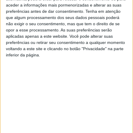
aceder a informações mais pormenorizadas e alterar as suas
preferências antes de dar consentimento.
Tenha em atenção
que algum processamento dos seus dados pessoais poderá
não exigir o seu consentimento, mas que tem o direito de se
opor a esse processamento. As suas preferências serão
aplicadas apenas a este website. Você pode alterar suas
preferências ou retirar seu consentimento a qualquer momento
voltando a este site e clicando no botão "Privacidade" na parte
Centro Artístico Albicastrense celebra noite
inferior da página.
romântica
Rádio Castelo Branco
-
11 de Fevereiro, 2025
0