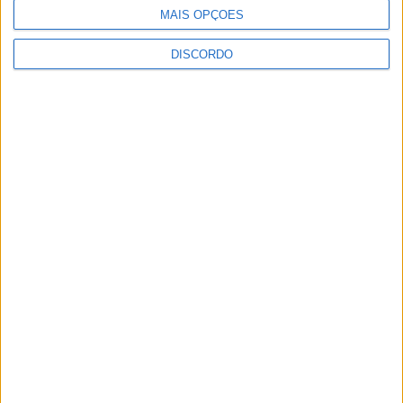
MAIS OPÇÕES
DISCORDO
SEMPRE por todos (PSD/CDS-PP)
questiona Município albicastrense sobre o
fecho do...
7 de Agosto, 2026
Academia Sénior da Sertã expõe artes na
Casa da Cultura
7 de Agosto, 2026