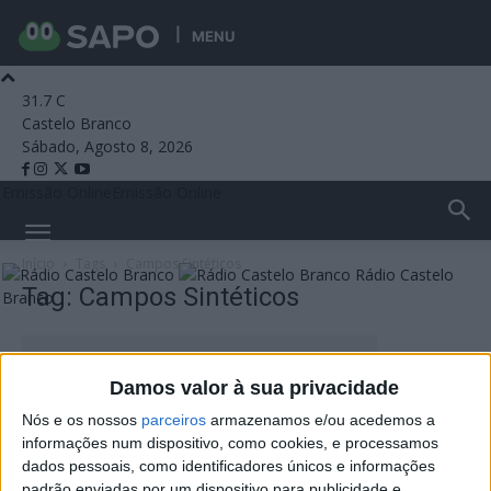
MENU
31.7
C
Castelo Branco
Sábado, Agosto 8, 2026
Emissão Online
Emissão Online
Início
Tags
Campos Sintéticos
Rádio Castelo
Tag: Campos Sintéticos
Branco
Damos valor à sua privacidade
Nós e os nossos
parceiros
armazenamos e/ou acedemos a
informações num dispositivo, como cookies, e processamos
dados pessoais, como identificadores únicos e informações
padrão enviadas por um dispositivo para publicidade e