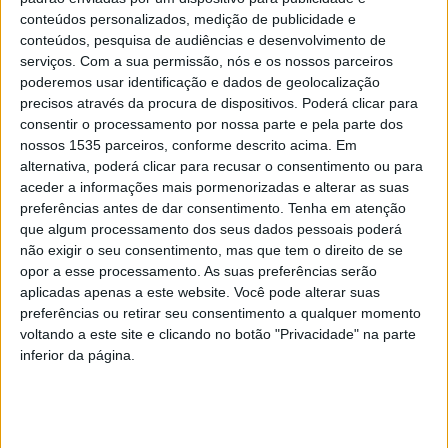
conteúdos personalizados, medição de publicidade e
Campos sintéticos quase prontos
conteúdos, pesquisa de audiências e desenvolvimento de
serviços.
Com a sua permissão, nós e os nossos parceiros
Rádio Castelo Branco
-
11 de Novembro, 2024
0
poderemos usar identificação e dados de geolocalização
precisos através da procura de dispositivos. Poderá clicar para
consentir o processamento por nossa parte e pela parte dos
nossos 1535 parceiros, conforme descrito acima. Em
PUBLICIDADE
alternativa, poderá clicar para recusar o consentimento ou para
aceder a informações mais pormenorizadas e alterar as suas
preferências antes de dar consentimento.
Tenha em atenção
que algum processamento dos seus dados pessoais poderá
PUBLICIDADE
não exigir o seu consentimento, mas que tem o direito de se
opor a esse processamento. As suas preferências serão
aplicadas apenas a este website. Você pode alterar suas
preferências ou retirar seu consentimento a qualquer momento
PUBLICIDADE
voltando a este site e clicando no botão "Privacidade" na parte
inferior da página.
Últimas Notícias